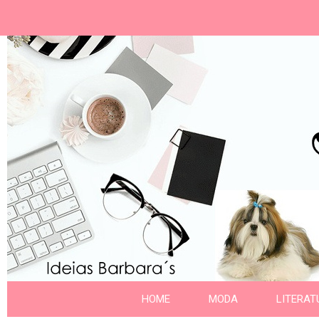
Ideias Barbara´
Nome da aba
HOME
MODA
LITERAT