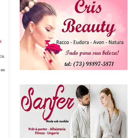
a
ca,
 ao