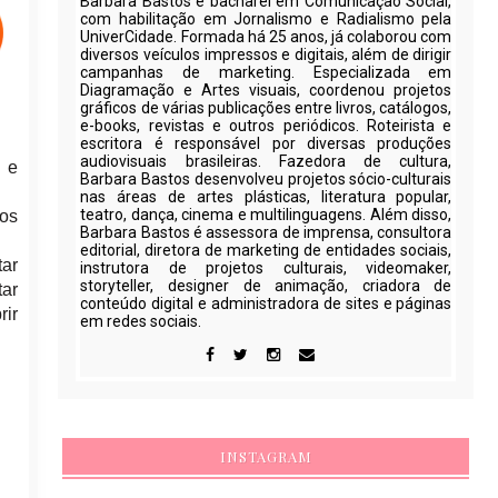
Barbara Bastos é bacharel em Comunicação Social,
com habilitação em Jornalismo e Radialismo pela
UniverCidade. Formada há 25 anos, já colaborou com
diversos veículos impressos e digitais, além de dirigir
campanhas de marketing. Especializada em
Diagramação e Artes visuais, coordenou projetos
gráficos de várias publicações entre livros, catálogos,
e-books, revistas e outros periódicos. Roteirista e
escritora é responsável por diversas produções
audiovisuais brasileiras. Fazedora de cultura,
s e
Barbara Bastos desenvolveu projetos sócio-culturais
nas áreas de artes plásticas, literatura popular,
teatro, dança, cinema e multilinguagens. Além disso,
 os
Barbara Bastos é assessora de imprensa, consultora
editorial, diretora de marketing de entidades sociais,
ar
instrutora de projetos culturais, videomaker,
storyteller, designer de animação, criadora de
tar
conteúdo digital e administradora de sites e páginas
rir
em redes sociais.
INSTAGRAM