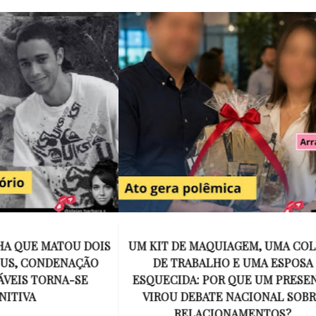
E MAQUIAGEM, UMA COLEGA
APÓS O SUCESSO DE EU
ABALHO E UMA ESPOSA
ENCONTRAR, NETFLIX ANU
A: POR QUE UM PRESENTE
DE MYRON BOLITAR, O P
DEBATE NACIONAL SOBRE
MAIS ICÔNICO DE HARL
ELACIONAMENTOS?