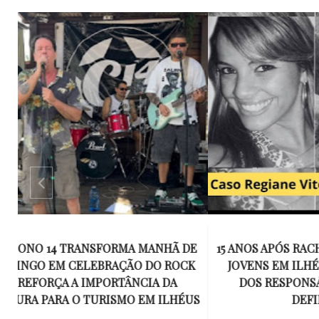
E
15 ANOS APÓS RACHA QUE MATOU DOIS
UM KIT D
K
JOVENS EM ILHÉUS, CONDENAÇÃO
DE TR
DOS RESPONSÁVEIS TORNA-SE
ESQUECID
US
DEFINITIVA
VIROU 
R