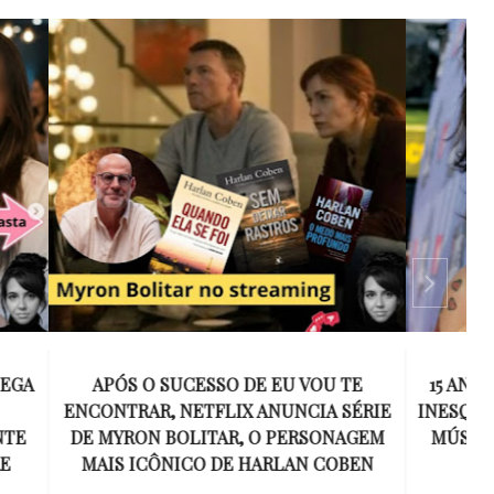
 VOU TE
15 ANOS SEM AMY WINEHOUSE: A VOZ
NCIA SÉRIE
INESQUECÍVEL QUE REVOLUCIONOU A
ERSONAGEM
MÚSICA E SE TORNOU UM SÍMBOLO
AN COBEN
DE UMA GERAÇÃO