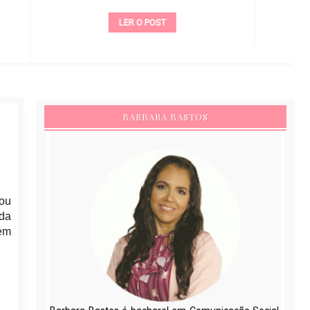
LER O POST
BARBARA BASTOS
iou
ada
tem