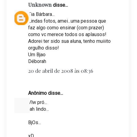
Unknown
disse...
Tia Bárbara...
Lindas fotos, amei...uma pessoa que
faz algo como ensinar (com prazer)
como vc merece todos os aplausos!
Adorei ter sido sua aluna, tenho muiiito
orgulho disso!
Um Bjao
Déborah
20 de abril de 2008 às 08:36
Anônimo disse...
Vlw pró...
tah lindo...
BjOs...
xD