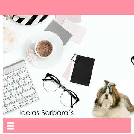
Ideias Barbara´
Nome da aba