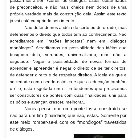
passarmos a ser “Atores” de diálogos. Estes, desarmados
de preconceitos, e não mais cheios nem donos de uma
própria verdade mais da construção dela. Assim este texto
já vai está cumprindo seu intento.
Não defendemos a idéia de certo ou de errado, mas
defendemos o direito que todos têm ao conhecimento. Não
acreditamos em “razões impostas” nem em “diálogos
monólogos”. Acreditamos na possibilidade das idéias que
busquem dela, verdades, universalizado, mas não a
esgotado. Negar a possibilidade de novas formas de
aprender e apreender é negar o direito de se ter direitos,
de defender direito e de respeitar di
reitos. A ideia de que a
sociedade como sendo estática e que a educação também
o é e, está esgotada
em si. Entendemos
que precisamos
ser construtores de pontes com duas finalidades: unir para
os pólos e avançar, crescer, melhorar...
Nunca pensei que uma ponte fosse construída se
não para um fim (finalidade) que não, estas. Somente por
este meio romper-se-á
com os “monólogos” travestidos
de diálogos.