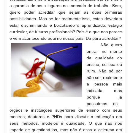
a garantia de seu
s lugares no mercado de trabalh
o. Bem,
quero
poder acreditar que seja
m as duas primeiras
possibilidades. Mas se for real
mente isso, estes deveriam
estar disc
riminand
o e boicotando o aprendizado, estágio
curricular, de futuros profissionais?
Pois é o qu
e nos parece
e vem acontecendo aqui no nosso país! Dá para acreditar?
Não quero
entrar no mérito
da qualidade do
ensino, se boa ou
ruim. Não só por
não ser, realmente
a pessoa mais
indicada, mas
porque já
p
ossuímos os
órgãos e instituições superiores de ensino com seus
mestres, doutores e PHDs para discutir a educação em
seus métodos, modelos e qualidade. O que não nos
impede de questioná-los, mas não é essa a celeuma em