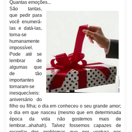
Quantas emoções...
São tantas,
que pedir para
você enumerá-
las e datá-las,
torna-se
humanamente
impossível.
Pode até se
lembrar de
algumas que
de tão
importantes
tornaram-se
inesquecíveis:
aniversário do
filho ou filha; o dia em conheceu o seu grande amor;
o dia em que nasceu (mesmo que em determinada
época da vida não gostemos mais de
lembrar...ahahah). Talvez fossemos capazes de
recordar dos problemas que por ventura nos