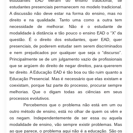
estudantes EAD vieram do ensino tradicional, se
estudantes presenciais permanecem no modelo tradicional.
A discussão não deve estar na forma do ensino, mas no
direito
e na qualidade. Tanto uma como a outra tem
necessidad
e
de melhorar. Não é o estudante de
modalidade à distância e tão pouco o ensino EAD o “X” da
questão. É o direito dos estudantes, quer EAD, quer
presenciais, de poderem estudar sem serem discriminados
e nem prejudicados por qualquer que seja o “discurso”.
Principalmente se de um julgamento vazio de profissionais
que se argúem do direito de negar direitos, para quererem
ter direito. A Educação EAD é tão boa ou tão ruim quanto a
Educação Presencial. Mas é necessário que elas existam e
coexistam, porque faz parte do processo, procurar sempre
melhorias. Que o digam todas as ciências em seus
processos evolutiv
os.
Percebemos que o pr
oblema não está em um ou
outro método de
ensino, está no olhar de quem os vêm e
os negam. Independentemente de ser essa ou aquela
modalidade de ensino, vão sempre existir problemas. Mas
ao que parece, o problema aqui não é a educação. São os