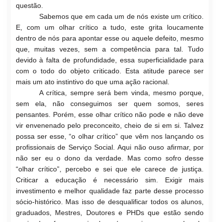
questão.
Sabemos que em cada um de nós existe um crítico.
E, com
um olhar crítico a tudo, este grita loucamente
dentro de nós para apontar esse ou aquele d
efeito, mesmo
que, muitas vezes, sem a competência para tal. Tudo
devido à falta de profundidade, essa superfic
ialidade para
com o todo do objeto criticado. Esta atitude parece ser
mais um ato instintivo do que uma ação racional.
A crítica, sempre será bem vinda, mesmo porque,
sem ela,
não conseguimos ser quem somos, seres
pensantes. Porém, esse olhar crítico não pode e não deve
vir env
enenado pelo pr
econceito, cheio de si
em si. Talvez
possa ser esse, “o olhar crítico” que vêm nos lançando os
profissionais de Serviço Social. Aqui não ouso afirmar, por
não ser eu o dono da verdade. Mas como sofro desse
“olhar crítico”, percebo e sei que ele carece de justiça.
Criticar a educação é necessário sim. Exigir mais
investimento e melhor qualidade faz parte desse processo
sócio-histórico. Mas isso de desqualificar todos os alunos,
gr
aduados, Mestres, Doutores e PHDs que estão sendo