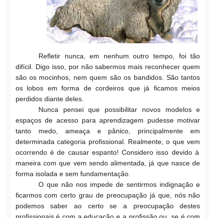
Refletir
nunca,
e
m
nenhum outro te
mpo, foi tão
difícil. Digo isso, p
or não
sabermos mais r
econhecer quem
são os mocin
hos, nem quem são os bandidos. São tantos
os lobos em forma de cordeiros
que já fica
mos meios
perdidos diante
deles.
Nunca pensei que possibilitar no
v
os mod
elos
e
espaços de acesso para a
prendizagem pudesse
motivar
tanto medo, ameaça e p
ânico,
principalmente em
determinada
cate
goria profissional. Realmente, o que vem
ocorrendo é de
c
ausar espanto! Considero isso
devido à
maneira com que vem sendo ali
mentada, já que nasce de
forma isola
da e sem
fundamentação.
O que não nos imp
ede de sentirm
os indignação e
ficarmos com certo grau de preo
c
upação já que, nós não
podemos saber ao certo se a preocupação
destes
prof
issionais é com a educação e a profissão ou, se é com