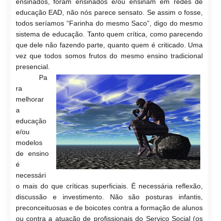
ensinados, foram ensinados e/ou ensinam em redes de
educação EAD, não nós parece sensato. Se assim o fosse,
todos seríamos “Farinha do mesmo Saco”, digo do mesmo
sistema de educação. Tanto quem crítica, como parecendo
que dele não fazendo parte, quanto quem é criticado. Uma
vez que todos somos frutos do mes
mo ensino tradicional
presencial.
Pa
ra
melhorar
a
educaçã
o
e/ou
modelos
de ensino
é
necessári
o mais do que críticas superficiais. É necessária reflexão,
discussão e investimento. Não são posturas infantis,
preconceituosas e de boicote
s contra a formação de alunos
ou contra a atua
ção de profissionais do Serviço Social (os