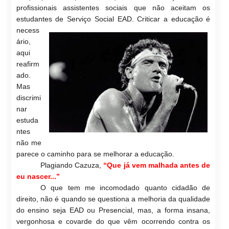
profissionais assistentes sociais que não aceitam os
estudantes de Serviço Social EAD.
Criticar a educação é
necess
ário,
aqui
reafirm
ado.
Mas
discrimi
nar
estuda
nt
es
não me
parece o camin
ho para se melhorar a educação.
Plagiando Cazuza,
“Que já vem malhada antes de
eu nascer...”
O que tem me incomoda
do quanto cidadão de
direito, não é quand
o se questiona a melhoria da qualidade
do ensino seja EAD ou Presencial, mas, a forma insana,
vergonhosa e covarde do que vêm ocorrendo contra os