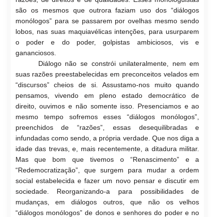
são os mesmos que outrora faziam uso dos “diálogos
monólogos” para se passarem por ovelhas mesmo sendo
lobos, nas suas maquia
vélicas intenções, para usurparem
o poder e do poder, golpistas ambiciosos, vis e
gananciosos.
Diálogo não se constrói unilateralmente, nem em
suas razões preestabelecidas em preconceitos velados em
“discursos” cheios de si. Assustamo-nos muito quando
pensamos, vivendo em pleno estado democrático de
direito, ouvimos e não somente isso. Presenciamos e ao
mesmo tempo sofremos esses “diálogos monólogos”,
preenchidos de “razões”, essas desequilibradas e
infundadas como sendo, a pró
pria verdade. Que nos diga a
idade das trevas, e, mais recentemente, a ditadura militar.
Mas que bom que tivemos o “Renascimento” e a
“Redemocratização”, que surgem para mudar a ordem
social estabelecida e fazer um novo pensar e discutir em
sociedade. Reorganizando-a para possibilidades de
mudanças, em diálogos outros, que não os velhos
“diálogos monólogos” de donos e senhores do poder e no