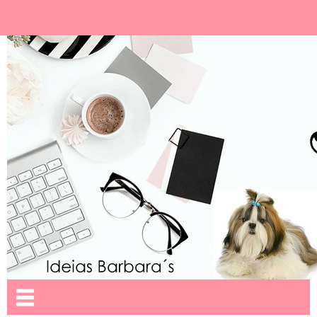
Ideias Barbara´
Nome da aba