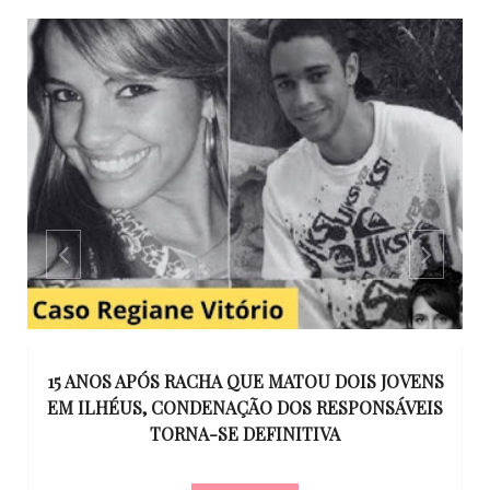
GO
15 ANOS APÓS RACHA QUE MATOU DOIS JOVENS
EM ILHÉUS, CONDENAÇÃO DOS RESPONSÁVEIS
T
O
TORNA-SE DEFINITIVA
U