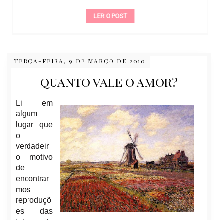
LER O POST
TERÇA-FEIRA, 9 DE MARÇO DE 2010
QUANTO VALE O AMOR?
Li em
algum
lugar que
o
verdadeir
o motivo
de
encontrar
mos
reproduçõ
es das