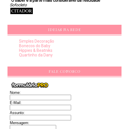
"O saber é a parte mais considerável da felicidade"
Sofocleto
IDEIAS NA REDE
Simples Decoração
Bonecos do Baby
Hippies & Beatniks
Quartinho da Dany
FALE CONOSCO
Nome:
E-Mail:
Assunto:
Mensagem: