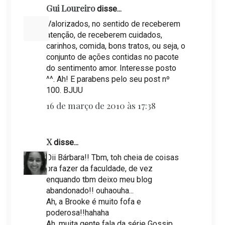
Gui Loureiro
disse...
Valorizados, no sentido de receberem
atenção, de receberem cuidados,
carinhos, comida, bons tratos, ou seja, o
conjunto de ações contidas no pacote
do sentimento amor. Interesse posto
^^. Ah! E parabens pelo seu post nº
100. BJUU
16 de março de 2010 às 17:38
X
disse...
Oii Bárbara!! Tbm, toh cheia de coisas
pra fazer da faculdade, de vez
enquando tbm deixo meu blog
abandonado!! ouhaouha...
Ah, a Brooke é muito fofa e
poderosa!!hahaha
Ah, muita gente fala da série Gossip