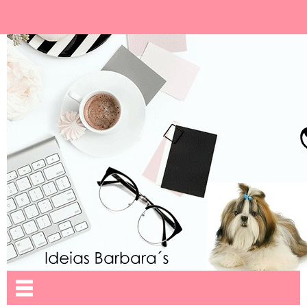
Ideias Barbara´
Nome da aba