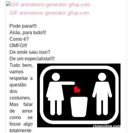
GIF animations generator gifup.com
Pode parar!!!
Aliás, para tudo!!!
Como é?
OMFG!!!
De onde saiu isso?
De um especialista!!!!
Tudo bem,
vamos
respeitar a
questão
dos
costumes.
Mas falar
de amor
como se
fosse algo
totalmente