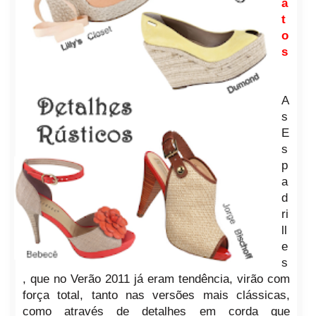
a
t
o
s
A
s
E
s
p
a
d
ri
ll
e
s
, que no Verão 2011 já eram tendência, virão com
força total, tanto nas versões mais clássicas,
como através de detalhes em corda que