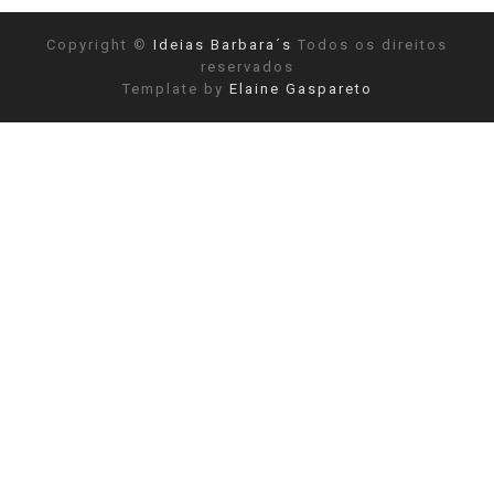
Copyright ©
Ideias Barbara´s
Todos os direitos
reservados
Template by
Elaine Gaspareto