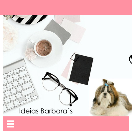
Ideias Barbara´
Nome da aba