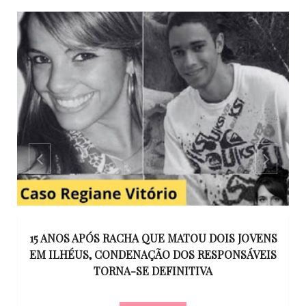
GO
15 ANOS APÓS RACHA QUE MATOU DOIS JOVENS
EM ILHÉUS, CONDENAÇÃO DOS RESPONSÁVEIS
T
O
TORNA-SE DEFINITIVA
U