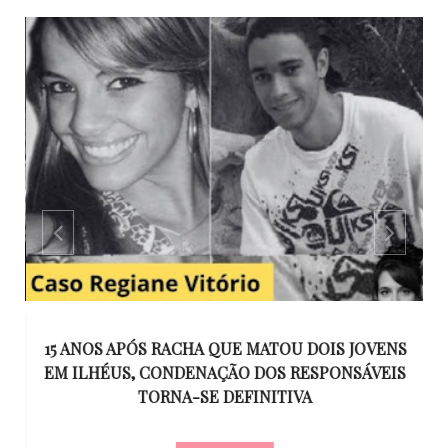
GO
15 ANOS APÓS RACHA QUE MATOU DOIS JOVENS
EM ILHÉUS, CONDENAÇÃO DOS RESPONSÁVEIS
T
O
TORNA-SE DEFINITIVA
U