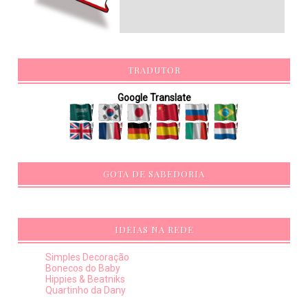
TRADUTOR
Google Translate
GOTA DE SABEDORIA
IDEIAS NA REDE
Simples Decoração
Bonecos do Baby
Hippies & Beatniks
Quartinho da Dany