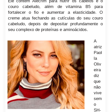
Ele contém Alecrim para nutrir os cabelos e o
couro cabeludo, além de vitamina B5 para
fortalecer o fio e aumentar a elasticidade. O
creme atua fechando as cutículas do seu couro
cabeludo, depois de depositar profundamente o
seu complexo de proteínas e aminoácidos.
A
atriz
Paol
la
Oliv
eira
diz
que
não
vive
sem
o
SH-