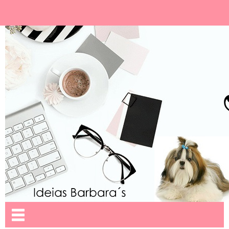
Ideias Barbara´
Nome da aba