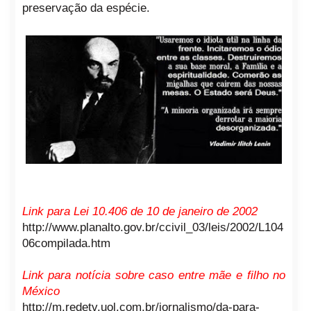
preservação da espécie.
Link para Lei 10.406 de 10 de janeiro de 2002
http://www.planalto.gov.br/ccivil_03/leis/2002/L104
06compilada.htm
Link para notícia sobre caso entre mãe e filho no
México
http://m.redetv.uol.com.br/jornalismo/da-para-