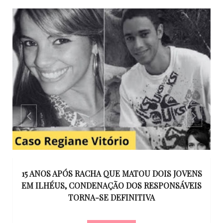
GO
15 ANOS APÓS RACHA QUE MATOU DOIS JOVENS
EM ILHÉUS, CONDENAÇÃO DOS RESPONSÁVEIS
T
O
TORNA-SE DEFINITIVA
U