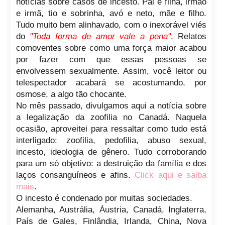
notícias sobre casos de incesto. Pai e filha, irmão
e irmã, tio e sobrinha, avó e neto, mãe e filho.
Tudo muito bem alinhavado, com o inexorável viés
do
"Toda forma de amor vale a pena"
. Relatos
comoventes sobre como uma força maior acabou
por fazer com que essas pessoas se
envolvessem sexualmente. Assim, você leitor ou
telespectador acabará se acostumando, por
osmose, a algo tão chocante.
No mês passado, divulgamos aqui a notícia sobre
a legalização da zoofilia no Canadá. Naquela
ocasião, aproveitei para ressaltar como tudo está
interligado: zoofilia, pedofilia, abuso sexual,
incesto, ideologia de gênero. Tudo corroborando
para um só objetivo: a destruição da família e dos
laços consanguíneos e afins.
Click aqui e saiba
mais
.
O incesto é condenado por muitas sociedades.
Alemanha, Austrália, Áustria, Canadá, Inglaterra,
País de Gales, Finlândia, Irlanda, China, Nova