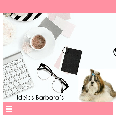
Ideias Barbara´
Nome da aba