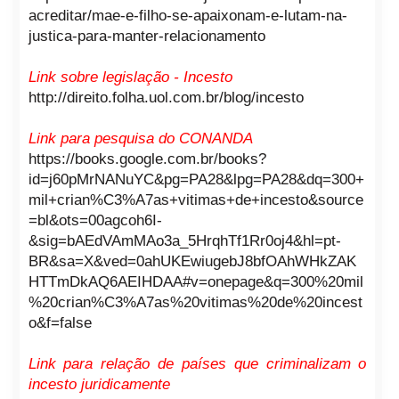
acreditar/mae-e-filho-se-apaixonam-e-lutam-na-
justica-para-manter-relacionamento
Link sobre legislação - Incesto
http://direito.folha.uol.com.br/blog/incesto
Link para pesquisa do CONANDA
https://books.google.com.br/books?
id=j60pMrNANuYC&pg=PA28&lpg=PA28&dq=300+
mil+crian%C3%A7as+vitimas+de+incesto&source
=bl&ots=00agcoh6I-
&sig=bAEdVAmMAo3a_5HrqhTf1Rr0oj4&hl=pt-
BR&sa=X&ved=0ahUKEwiugebJ8bfOAhWHkZAK
HTTmDkAQ6AEIHDAA#v=onepage&q=300%20mil
%20crian%C3%A7as%20vitimas%20de%20incest
o&f=false
Link para relação de países que criminalizam o
incesto juridicamente