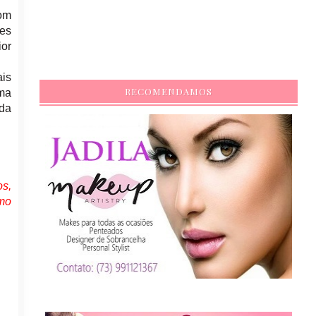
com
hes
ior
ais
RECOMENDAMOS
uma
 da
os,
smo