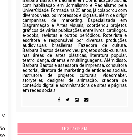
Barbara Bastos é bacharel em Comunicação Social,
com habilitação em Jornalismo e Radialismo pela
UniverCidade. Formada há 25 anos, já colaborou com
diversos veículos impressos e digitais, além de dirigir
campanhas de marketing. Especializada em
Diagramação e Artes visuais, coordenou projetos
gráficos de várias publicações entre livros, catálogos,
e-books, revistas e outros periódicos. Roteirista e
escritora é responsável por diversas produções
audiovisuais brasileiras. Fazedora de cultura,
Barbara Bastos desenvolveu projetos sócio-culturais
nas áreas de artes plásticas, literatura popular,
teatro, dança, cinema e multilinguagens. Além disso,
Barbara Bastos é assessora de imprensa, consultora
editorial, diretora de marketing de entidades sociais,
instrutora de projetos culturais, videomaker,
storyteller, designer de animação, criadora de
conteúdo digital e administradora de sites e páginas
em redes sociais.
 e
INSTAGRAM
ão
 se