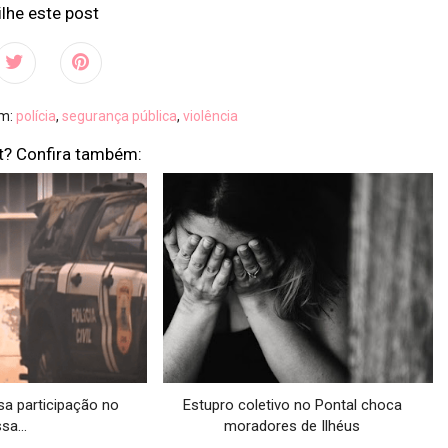
lhe este post
em:
polícia
,
segurança pública
,
violência
t? Confira também:
 participação no
Estupro coletivo no Pontal choca
sa...
moradores de Ilhéus