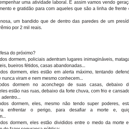
sempenhar uma atividade laboral. E assim vamos vendo gera
mento e gratidão para com aqueles que são a linha de frente
inosa, um bandido que de dentro das paredes de um presídi
êmio por 2 mil reais.
efesa do próximo?
dos dormem, policiais adentram lugares inimagináveis, matag
eis, bueiros fétidos, casas abandonadas...
dos dormem, eles estão em alerta máximo, tentando defend
 nunca viram e nem mesmo conhecem...
todos dormem no aconchego de suas casas, debaixo d
eles estão nas ruas, debaixo da forte chuva, com frio e cansad
adentro...
odos dormem, eles, mesmo não tendo super poderes, est
ra enfrentar o perigo, para desafiar a morte e, quiç
...
dos dormem, eles estão divididos entre o medo da morte e
o de fazer segurança pública;