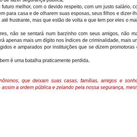
turo melhor, com o devido respeito, com um justo salário, 
m para casa e de olharem suas esposas, seus filhos e dizer-l
o e até frustrante, mas que estão de volta e que tem por eles o ma
iares, não se sentará num barzinho com seus amigos, não m
erá apenas mais um dígito nos índices de criminalidade, mais 
tegidos e amparados por instituições que se dizem promotoras
 bem é uma batalha praticamente perdida.
 anônimos, que deixam suas casas, famílias, amigos e sonh
do assim a ordem pública e zelando pela nossa segurança, me