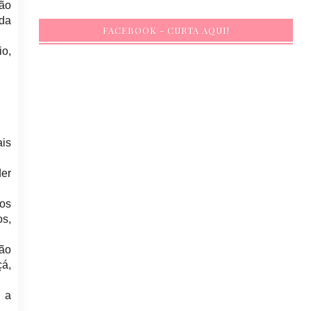
ção
 da
FACEBOOK - CURTA AQUI!
o,
ais
er
os
os,
ão
á,
 a