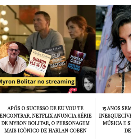
 VOU TE
15 ANOS SEM AMY WINEHOUSE: A VOZ
NCIA SÉRIE
INESQUECÍVEL QUE REVOLUCIONOU A
ERSONAGEM
MÚSICA E SE TORNOU UM SÍMBOLO
AN COBEN
DE UMA GERAÇÃO