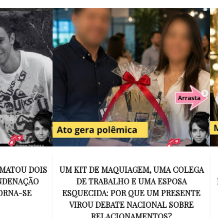
E MAQUIAGEM, UMA COLEGA
APÓS O SUCESSO DE EU
ABALHO E UMA ESPOSA
ENCONTRAR, NETFLIX ANU
A: POR QUE UM PRESENTE
DE MYRON BOLITAR, O P
DEBATE NACIONAL SOBRE
MAIS ICÔNICO DE HARL
ELACIONAMENTOS?