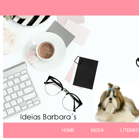
Ideias Barbara´
Nome da aba
HOME
MODA
LITERAT