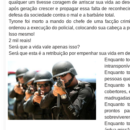
qualquer um tivesse coragem de arriscar sua vida ao de
após geração crescer e propagar essa falta de reconheci
defesa da sociedade contra o mal e a barbárie total.
Tyrone foi morto a mando do chefe de uma facção crim
ordenou a execução do policial, colocando sua cabeça a pr
Isso mesmo!
2 mil reais!
Será que a vida vale apenas isso?
Será que esta é a retribuição por empenhar sua vida em d
Enquanto to
intransponív
Enquanto to
pessoas que
Enquanto 
cobertores, 
madrugadas 
Enquanto t
prontos pa
sobreviverem
Enquanto to
árdua missã