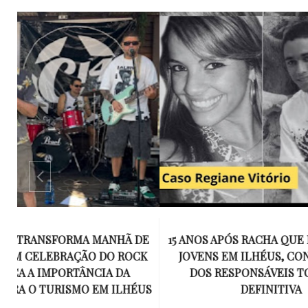
E
15 ANOS APÓS RACHA QUE MATOU DOIS
UM KIT D
K
JOVENS EM ILHÉUS, CONDENAÇÃO
DE TR
DOS RESPONSÁVEIS TORNA-SE
ESQUECID
US
DEFINITIVA
VIROU 
R