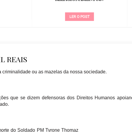
LER O POST
LER O POST
IL REAIS
 a criminalidade ou as mazelas da nossa sociedade.
uições que se dizem defensoras dos Direitos Humanos apoia
ado.
morte do Soldado PM Tyrone Thomaz