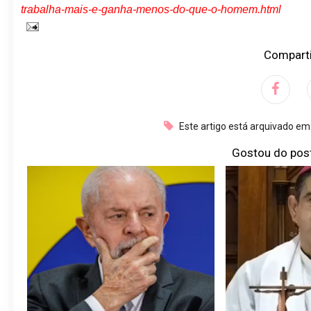
trabalha-mais-e-ganha-menos-do-que-o-homem.html
Comparti
Este artigo está arquivado em
Gostou do pos