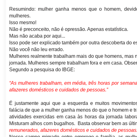
Resumindo: mulher ganha menos que o homem, devido
mulheres.
Isso mesmo!
Não é preconceito, não é opressão. Apenas estatística.
Mas não acaba por aqui...
Isso pode ser explicado também por outra descoberta do 
Não você não leu errado.
Mulheres realmente trabalham mais do que homens, mas n
jornada. Mulheres sempre trabalham fora e em casa. Obs
Segundo a pesquisa do IBGE:
“As mulheres trabalham, em média, três horas por seman
afazeres domésticos e cuidados de pessoas.”
É justamente aqui que a esquerda e muitos movimento
falácia de que a mulher ganha menos do que o homem e t
atividades exercidas em casa às horas da jornada labor
Misturam alhos com bugalhos. Basta observar bem as últi
remunerados, afazeres domésticos e cuidados de pessoas
Nesse campo mimado entre emprego e família, as mulh