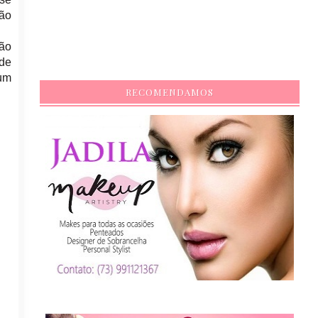
ção
não
 de
 um
RECOMENDAMOS