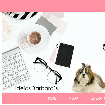
Ideias Barbara´
Nome da aba
HOME
MODA
LITERAT