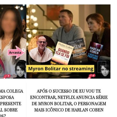
 VOU TE
15 ANOS SEM AMY WINEHOUSE: A VOZ
NCIA SÉRIE
INESQUECÍVEL QUE REVOLUCIONOU A
ERSONAGEM
MÚSICA E SE TORNOU UM SÍMBOLO
AN COBEN
DE UMA GERAÇÃO