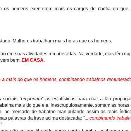
 os homens exercerem mais os cargos de chefia do que 
estudo: Mulheres trabalham mais horas que os homens.
ão em suas atividades remuneradas. Na verdade, elas têm du
ervem bem:
EM CASA
.
a a mais do que os homens, combinando trabalhos remunerad
s sociais
“empenam”
as estatísticas para criar a tão propag
rabalha mais do que ele. Inescrupulosamente, somam as horas
al no mercado de trabalho manipulando assim os reais índic
mas palavras da frase acima destacada:
"... combinando trabal
.”
eres vão se equilibrando numa corda bamba, acabando por 