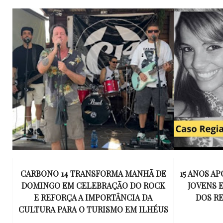
E
15 ANOS APÓS RACHA QUE MATOU DOIS
UM KIT D
K
JOVENS EM ILHÉUS, CONDENAÇÃO
DE TR
DOS RESPONSÁVEIS TORNA-SE
ESQUECID
US
DEFINITIVA
VIROU 
R