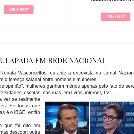
LER O POST
LER O POST
CHULAPADA EM REDE NACIONAL
enata Vasconcellos, durante a entrevista no Jornal Nacion
bre diferença salarial entre homens e mulheres.
es de opinião”, mulheres ganham menos apenas pelo fato de se
idades, escolas, nas ruas, em livros, internet, TV....
a ver se realmente
res. Se todos que
zas é o IBGE, então
o que foi dito em
 mas descobri outra