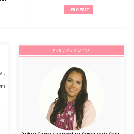
LER O POST
BARBARA BASTOS
al,
rem