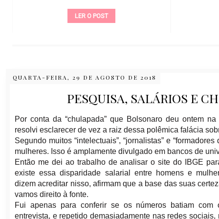
LER O POST
QUARTA-FEIRA, 29 DE AGOSTO DE 2018
PESQUISA, SALÁRIOS E 
Por conta da “chulapada” que Bolsonaro deu ontem na R
resolvi esclarecer de vez a raiz dessa polêmica falácia so
Segundo muitos “intelectuais”, “jornalistas” e “formador
mulheres. Isso é amplamente divulgado em bancos de univers
Então me dei ao trabalho de analisar o site do IBGE par
existe essa disparidade salarial entre homens e mulhe
dizem acreditar nisso, afirmam que a base das suas certe
vamos direito à fonte.
Fui apenas para conferir se os números batiam com 
entrevista, e repetido demasiadamente nas redes sociais,