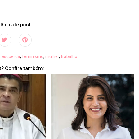
lhe este post
:
esquerda
,
feminismo
,
mulher
,
trabalho
t? Confira também: