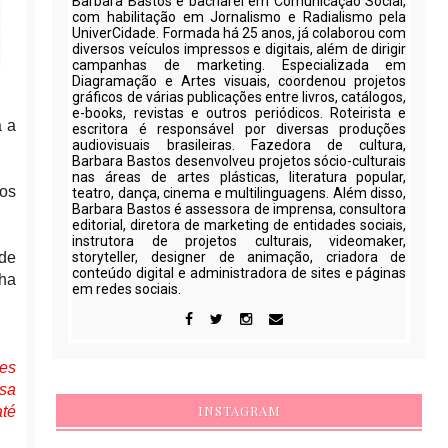
Barbara Bastos é bacharel em Comunicação Social,
com habilitação em Jornalismo e Radialismo pela
UniverCidade. Formada há 25 anos, já colaborou com
diversos veículos impressos e digitais, além de dirigir
campanhas de marketing. Especializada em
Diagramação e Artes visuais, coordenou projetos
gráficos de várias publicações entre livros, catálogos,
e-books, revistas e outros periódicos. Roteirista e
a a
escritora é responsável por diversas produções
audiovisuais brasileiras. Fazedora de cultura,
Barbara Bastos desenvolveu projetos sócio-culturais
nas áreas de artes plásticas, literatura popular,
nos
teatro, dança, cinema e multilinguagens. Além disso,
Barbara Bastos é assessora de imprensa, consultora
editorial, diretora de marketing de entidades sociais,
instrutora de projetos culturais, videomaker,
 de
storyteller, designer de animação, criadora de
conteúdo digital e administradora de sites e páginas
nha
em redes sociais.
es
sa
INSTAGRAM
até