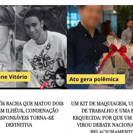
E MAQUIAGEM, UMA COLEGA
APÓS O SUCESSO DE EU
ABALHO E UMA ESPOSA
ENCONTRAR, NETFLIX ANU
A: POR QUE UM PRESENTE
DE MYRON BOLITAR, O P
DEBATE NACIONAL SOBRE
MAIS ICÔNICO DE HARL
ELACIONAMENTOS?