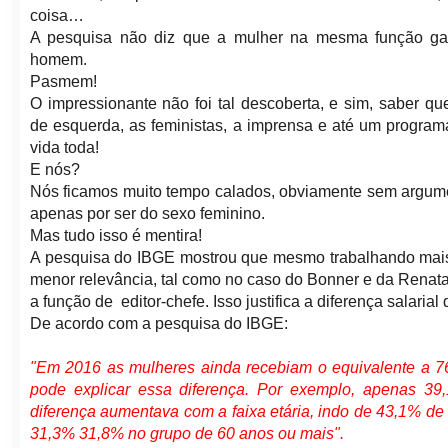
coisa…
A pesquisa não diz que a mulher na mesma função g
homem.
Pasmem!
O impressionante não foi tal descoberta, e sim, saber qu
de esquerda, as feministas, a imprensa e até um progra
vida toda!
E nós?
Nós ficamos muito tempo calados, obviamente sem argum
apenas por ser do sexo feminino.
Mas tudo isso é mentira!
A pesquisa do IBGE mostrou que mesmo trabalhando mais
menor relevância, tal como no caso do Bonner e da Rena
a função de editor-chefe. Isso justifica a diferença salaria
De acordo com a pesquisa do IBGE:
"Em 2016 as mulheres ainda recebiam o equivalente a 
pode explicar essa diferença. Por exemplo, apenas 39
diferença aumentava com a faixa etária, indo de 43,1% de
31,3% 31,8% no grupo de 60 anos ou mais".