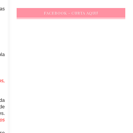
as
FACEBOOK - CURTA AQUI!
pla
os,
ada
 de
es.
hos
se