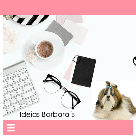
Ideias Barbara´
Nome da aba