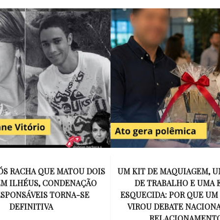
E MAQUIAGEM, UMA COLEGA
APÓS O SUCESSO DE EU
ABALHO E UMA ESPOSA
ENCONTRAR, NETFLIX ANU
A: POR QUE UM PRESENTE
DE MYRON BOLITAR, O P
DEBATE NACIONAL SOBRE
MAIS ICÔNICO DE HARL
ELACIONAMENTOS?