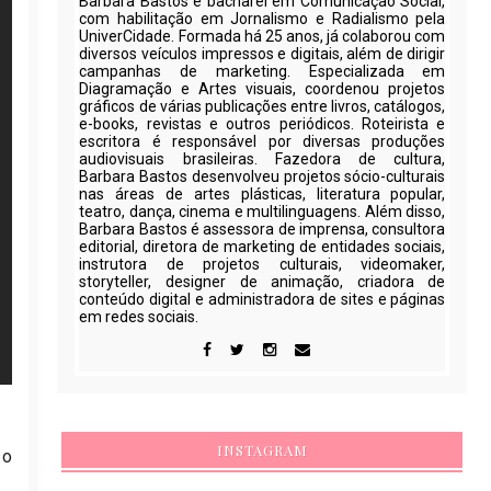
Barbara Bastos é bacharel em Comunicação Social,
com habilitação em Jornalismo e Radialismo pela
UniverCidade. Formada há 25 anos, já colaborou com
diversos veículos impressos e digitais, além de dirigir
campanhas de marketing. Especializada em
Diagramação e Artes visuais, coordenou projetos
gráficos de várias publicações entre livros, catálogos,
e-books, revistas e outros periódicos. Roteirista e
escritora é responsável por diversas produções
audiovisuais brasileiras. Fazedora de cultura,
Barbara Bastos desenvolveu projetos sócio-culturais
nas áreas de artes plásticas, literatura popular,
teatro, dança, cinema e multilinguagens. Além disso,
Barbara Bastos é assessora de imprensa, consultora
editorial, diretora de marketing de entidades sociais,
instrutora de projetos culturais, videomaker,
storyteller, designer de animação, criadora de
conteúdo digital e administradora de sites e páginas
em redes sociais.
INSTAGRAM
 o