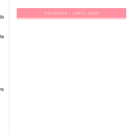
FACEBOOK - CURTA AQUI!
do
te
re