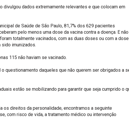
lo divulgou dados extremamente relevantes e que colocam em
unicipal de Saúde de São Paulo, 81,7% dos 629 pacientes
eceberam pelo menos uma dose da vacina contra a doença. E não
já foram totalmente vacinados, com as duas doses ou com a dose
m sido imunizados.
enas 115 não haviam se vacinado.
vel o questionamento daqueles que não querem ser obrigados a s
aduais estão se mobilizando para garantir que seja cumprido o q
ela os direitos da personalidade, encontramos a seguinte
e, com risco de vida, a tratamento médico ou intervenção