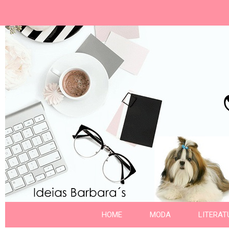
Ideias Barbara´
Nome da aba
HOME
MODA
LITERAT