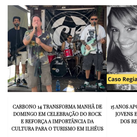
E
15 ANOS APÓS RACHA QUE MATOU DOIS
UM KIT D
K
JOVENS EM ILHÉUS, CONDENAÇÃO
DE TR
DOS RESPONSÁVEIS TORNA-SE
ESQUECID
US
DEFINITIVA
VIROU 
R