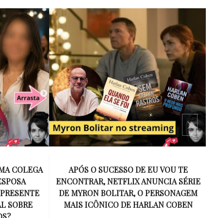
 VOU TE
15 ANOS SEM AMY WINEHOUSE: A VOZ
NCIA SÉRIE
INESQUECÍVEL QUE REVOLUCIONOU A
ERSONAGEM
MÚSICA E SE TORNOU UM SÍMBOLO
AN COBEN
DE UMA GERAÇÃO