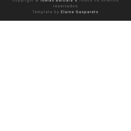
Copyright ©
Ideias Barbara´s
Todos os direitos
reservados
Template by
Elaine Gaspareto