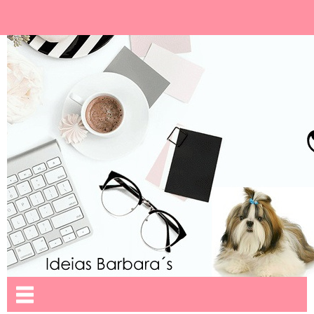
Ideias Barbara´
Nome da aba