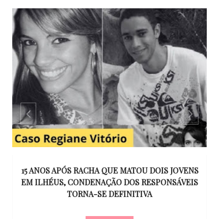
GO
15 ANOS APÓS RACHA QUE MATOU DOIS JOVENS
EM ILHÉUS, CONDENAÇÃO DOS RESPONSÁVEIS
T
O
TORNA-SE DEFINITIVA
U