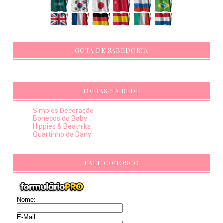
GOTA DE SABEDORIA
IDEIAS NA REDE
Simples Decoração
Bonecos do Baby
Hippies & Beatniks
Quartinho da Dany
FALE CONOSCO
Nome:
E-Mail: