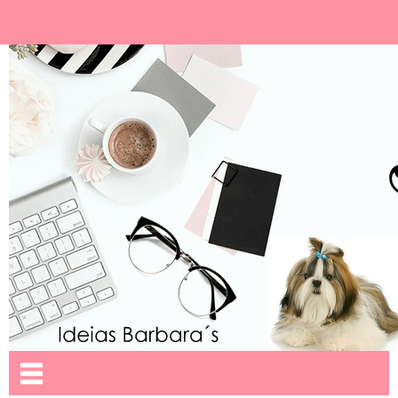
Ideias Barbara´
Nome da aba