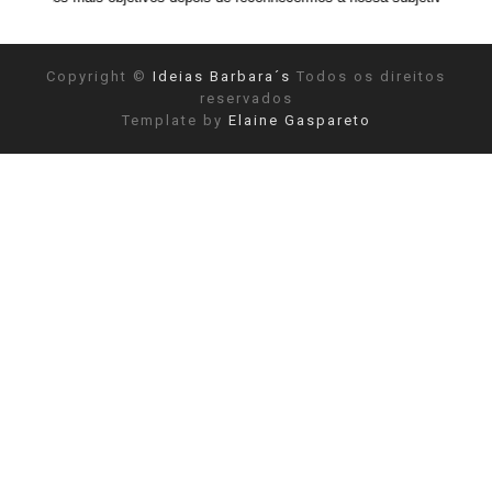
Copyright ©
Ideias Barbara´s
Todos os direitos
reservados
Template by
Elaine Gaspareto