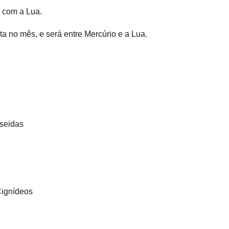
 com a Lua.
ta no mês, e será entre Mercúrio e a Lua.
rseidas
Cignídeos