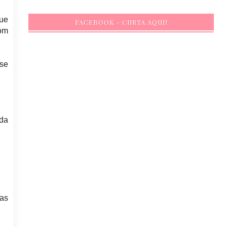
ue
FACEBOOK - CURTA AQUI!
com
 se
ada
nas