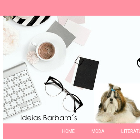
Ideias Barbara´
Nome da aba
HOME
MODA
LITERAT