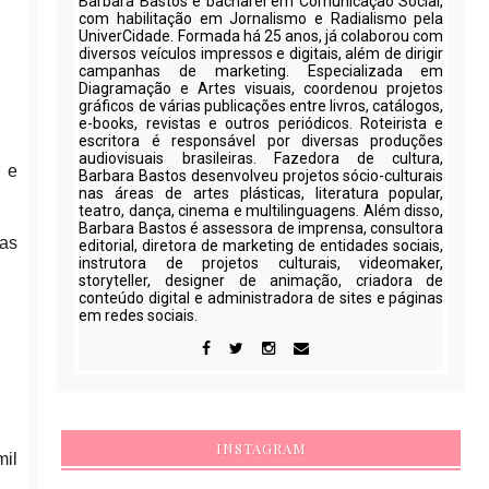
Barbara Bastos é bacharel em Comunicação Social,
com habilitação em Jornalismo e Radialismo pela
UniverCidade. Formada há 25 anos, já colaborou com
diversos veículos impressos e digitais, além de dirigir
campanhas de marketing. Especializada em
Diagramação e Artes visuais, coordenou projetos
gráficos de várias publicações entre livros, catálogos,
e-books, revistas e outros periódicos. Roteirista e
escritora é responsável por diversas produções
audiovisuais brasileiras. Fazedora de cultura,
 e
Barbara Bastos desenvolveu projetos sócio-culturais
nas áreas de artes plásticas, literatura popular,
teatro, dança, cinema e multilinguagens. Além disso,
Barbara Bastos é assessora de imprensa, consultora
tas
editorial, diretora de marketing de entidades sociais,
instrutora de projetos culturais, videomaker,
storyteller, designer de animação, criadora de
conteúdo digital e administradora de sites e páginas
em redes sociais.
INSTAGRAM
mil