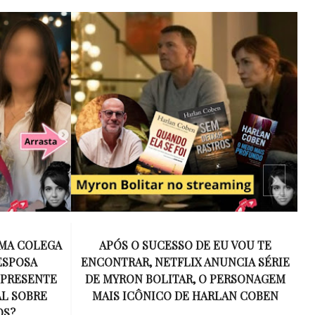
 VOU TE
15 ANOS SEM AMY WINEHOUSE: A VOZ
NCIA SÉRIE
INESQUECÍVEL QUE REVOLUCIONOU A
ERSONAGEM
MÚSICA E SE TORNOU UM SÍMBOLO
AN COBEN
DE UMA GERAÇÃO