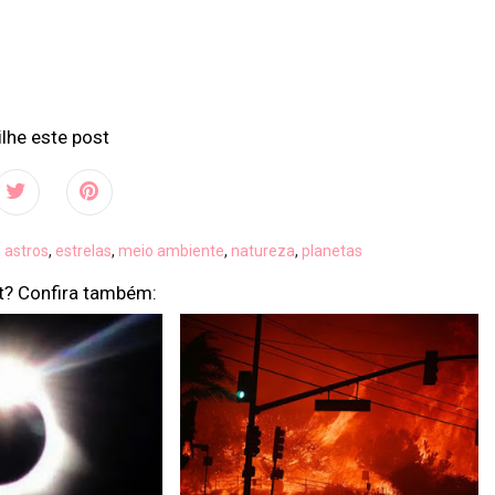
lhe este post
,
astros
,
estrelas
,
meio ambiente
,
natureza
,
planetas
t? Confira também: