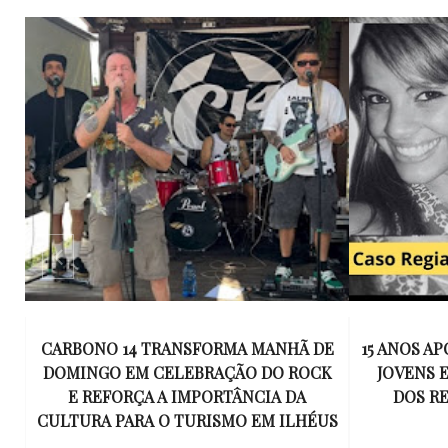
E
15 ANOS APÓS RACHA QUE MATOU DOIS
UM KIT D
K
JOVENS EM ILHÉUS, CONDENAÇÃO
DE TR
DOS RESPONSÁVEIS TORNA-SE
ESQUECID
US
DEFINITIVA
VIROU 
R