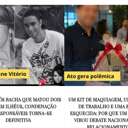
E MAQUIAGEM, UMA COLEGA
APÓS O SUCESSO DE EU
ABALHO E UMA ESPOSA
ENCONTRAR, NETFLIX ANU
A: POR QUE UM PRESENTE
DE MYRON BOLITAR, O P
DEBATE NACIONAL SOBRE
MAIS ICÔNICO DE HARL
ELACIONAMENTOS?