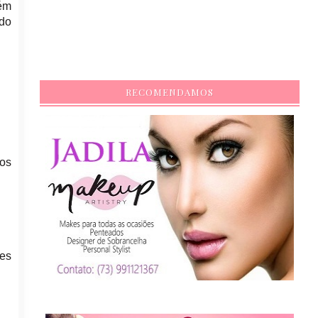
lém
 do
RECOMENDAMOS
 os
es