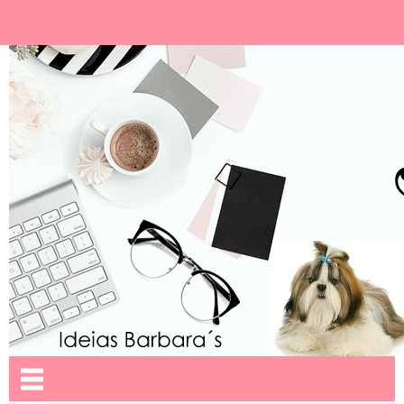
Ideias Barbara´
Nome da aba