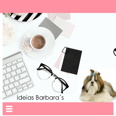
Ideias Barbara´
Nome da aba