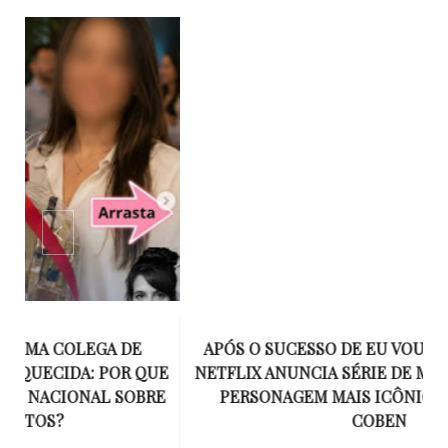
APÓS O SUCESSO DE EU VOU TE ENCONTRAR,
UE
NETFLIX ANUNCIA SÉRIE DE MYRON BOLITAR, O
I
RE
PERSONAGEM MAIS ICÔNICO DE HARLAN
COBEN