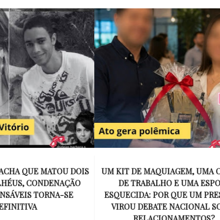
E MAQUIAGEM, UMA COLEGA
APÓS O SUCESSO DE EU
ABALHO E UMA ESPOSA
ENCONTRAR, NETFLIX ANU
A: POR QUE UM PRESENTE
DE MYRON BOLITAR, O P
DEBATE NACIONAL SOBRE
MAIS ICÔNICO DE HARL
ELACIONAMENTOS?