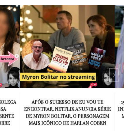
 VOU TE
15 ANOS SEM AMY WINEHOUSE: A VOZ
NCIA SÉRIE
INESQUECÍVEL QUE REVOLUCIONOU A
ERSONAGEM
MÚSICA E SE TORNOU UM SÍMBOLO
AN COBEN
DE UMA GERAÇÃO