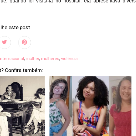
, quando foi visitá-la no hospital, ela apresentava diver
lhe este post
internacional
,
mulher
,
mulheres
,
violência
t? Confira também: