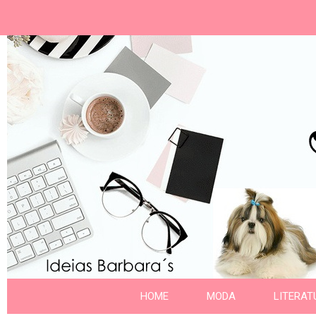
Ideias Barbara´
Nome da aba
HOME
MODA
LITERAT