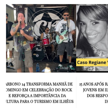
E
15 ANOS APÓS RACHA QUE MATOU DOIS
UM KIT D
K
JOVENS EM ILHÉUS, CONDENAÇÃO
DE TR
DOS RESPONSÁVEIS TORNA-SE
ESQUECID
US
DEFINITIVA
VIROU 
R