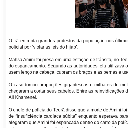
O Irã enfrenta grandes protestos da população nos últim
policial por ‘violar as leis do hijab’.
Mahsa Amini foi presa em uma estação de trânsito, no Tee
do espancamento. Segundo as autoridades, ela utilizava o
usem lenço na cabeça, cubram os braços e as pernas e us
O caso tomou proporções gigantescas e milhares de mulh
chegaram a cortar seus cabelos. Entre as reinvidicações d
Ali Khamenei.
O chefe de polícia do Teerã disse que a morte de Amini fo
de “insuficiência cardíaca súbita” enquanto esperava p
alegaram que Amini foi espancada dentro do carro da políci