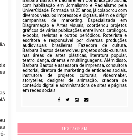
Barbara Bastos é bacharel em Comunicação Social,
com habilitação em Jornalismo e Radialismo pela
UniverCidade. Formada há 25 anos, já colaborou com
diversos veículos impressos e digitais, além de dirigir
campanhas de marketing. Especializada em
Diagramação e Artes visuais, coordenou projetos
gráficos de várias publicações entre livros, catálogos,
e-books, revistas e outros periódicos. Roteirista e
escritora é responsável por diversas produções
dia
audiovisuais brasileiras. Fazedora de cultura,
Barbara Bastos desenvolveu projetos sócio-culturais
nas áreas de artes plásticas, literatura popular,
teatro, dança, cinema e multilinguagens. Além disso,
ois
Barbara Bastos é assessora de imprensa, consultora
editorial, diretora de marketing de entidades sociais,
res
instrutora de projetos culturais, videomaker,
storyteller, designer de animação, criadora de
conteúdo digital e administradora de sites e páginas
em redes sociais.
ras
olá
ceu
has
INSTAGRAM
ró-