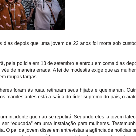
os dias depois que uma jovem de 22 anos foi morta sob custó
rã, pela polícia em 13 de setembro e entrou em coma dias dep
 véu de maneira errada. A lei de modéstia exige que as mulhe
em roupas largas.
eres foram às ruas, retiraram seus hijabs e queimaram. Out
os manifestantes está a saída do líder supremo do país, o aiat
i um incidente que não se repetirá. Segundo eles, a jovem fale
ara ser “educada” em uma instalação para mulheres. Testemun
a. O pai da jovem disse em entrevistas a agência de notícias p