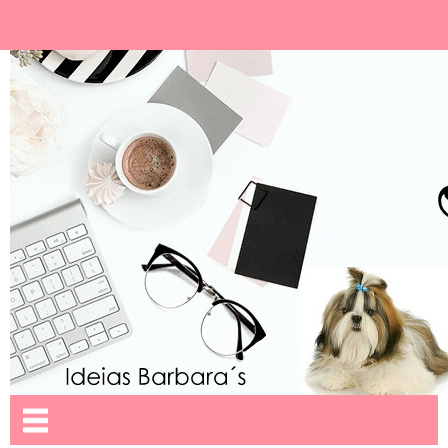
Ideias Barbara´
Nome da aba