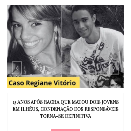
GO
15 ANOS APÓS RACHA QUE MATOU DOIS JOVENS
EM ILHÉUS, CONDENAÇÃO DOS RESPONSÁVEIS
T
O
TORNA-SE DEFINITIVA
U