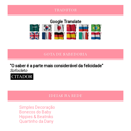
TRADUTOR
Google Translate
GOTA DE SABEDORIA
"O saber é a parte mais considerável da felicidade"
Sofocleto
IDEIAS NA REDE
Simples Decoração
Bonecos do Baby
Hippies & Beatniks
Quartinho da Dany