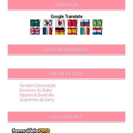
TRADUTOR
Google Translate
GOTA DE SABEDORIA
IDEIAS NA REDE
Simples Decoração
Bonecos do Baby
Hippies & Beatniks
Quartinho da Dany
FALE CONOSCO