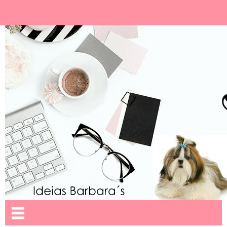
Ideias Barbara´
Nome da aba