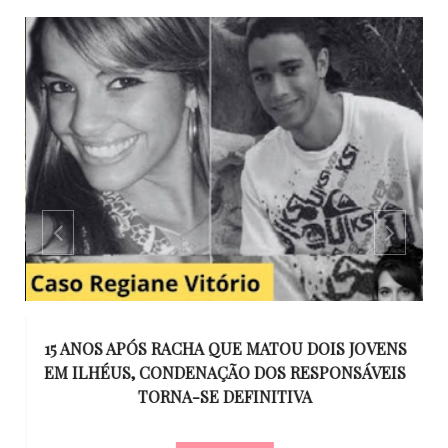
GO
15 ANOS APÓS RACHA QUE MATOU DOIS JOVENS
EM ILHÉUS, CONDENAÇÃO DOS RESPONSÁVEIS
T
O
TORNA-SE DEFINITIVA
U