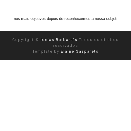
is objetivos depois de reconhecermos a nossa subjetividade." ANAIS NIN
Copyright ©
Ideias Barbara´s
Todos os direitos
reservados
Template by
Elaine Gaspareto