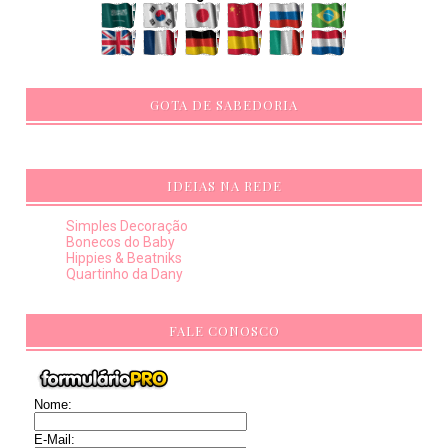
GOTA DE SABEDORIA
IDEIAS NA REDE
Simples Decoração
Bonecos do Baby
Hippies & Beatniks
Quartinho da Dany
FALE CONOSCO
Nome:
E-Mail: