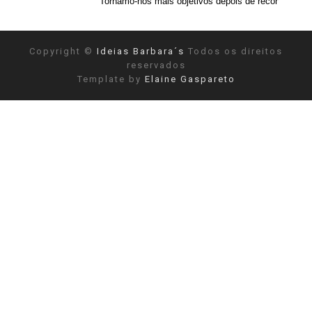
"Tornamo-nos mais objetivos depois de reconhecermos a nossa sub
Copyright ©
Ideias Barbara´s
Todos os direitos
reservados
Template by
Elaine Gaspareto