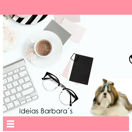
Ideias Barbara´
Nome da aba