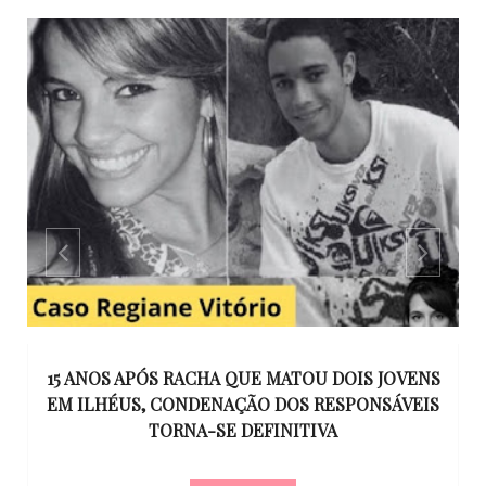
GO
15 ANOS APÓS RACHA QUE MATOU DOIS JOVENS
EM ILHÉUS, CONDENAÇÃO DOS RESPONSÁVEIS
T
O
TORNA-SE DEFINITIVA
U