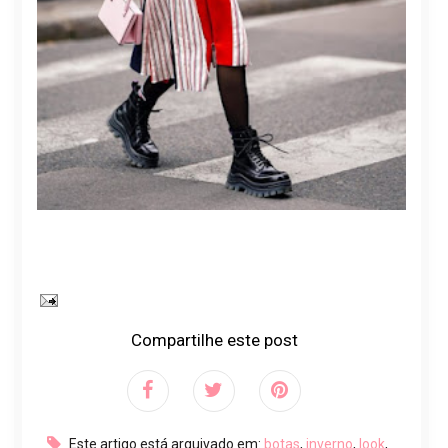
Compartilhe este post
Este artigo está arquivado em:
botas
,
inverno
,
look
,