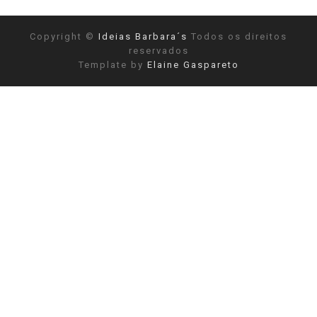
Copyright ©
Ideias Barbara´s
Todos os direitos
reservados
Template by
Elaine Gaspareto