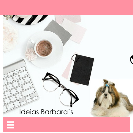
Ideias Barbara´
Nome da aba