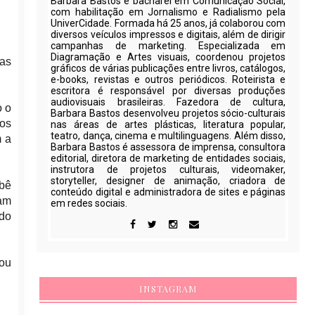
Barbara Bastos é bacharel em Comunicação Social,
com habilitação em Jornalismo e Radialismo pela
UniverCidade. Formada há 25 anos, já colaborou com
diversos veículos impressos e digitais, além de dirigir
campanhas de marketing. Especializada em
Diagramação e Artes visuais, coordenou projetos
das
gráficos de várias publicações entre livros, catálogos,
e-books, revistas e outros periódicos. Roteirista e
escritora é responsável por diversas produções
audiovisuais brasileiras. Fazedora de cultura,
o o
Barbara Bastos desenvolveu projetos sócio-culturais
dos
nas áreas de artes plásticas, literatura popular,
teatro, dança, cinema e multilinguagens. Além disso,
m a
Barbara Bastos é assessora de imprensa, consultora
editorial, diretora de marketing de entidades sociais,
instrutora de projetos culturais, videomaker,
storyteller, designer de animação, criadora de
ebê
conteúdo digital e administradora de sites e páginas
ram
em redes sociais.
 do
cou
INSTAGRAM