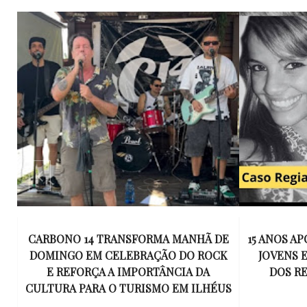
E
15 ANOS APÓS RACHA QUE MATOU DOIS
UM KIT D
K
JOVENS EM ILHÉUS, CONDENAÇÃO
DE TR
DOS RESPONSÁVEIS TORNA-SE
ESQUECID
US
DEFINITIVA
VIROU 
R