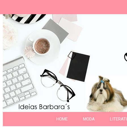
Ideias Barbara´
Nome da aba
HOME
MODA
LITERAT