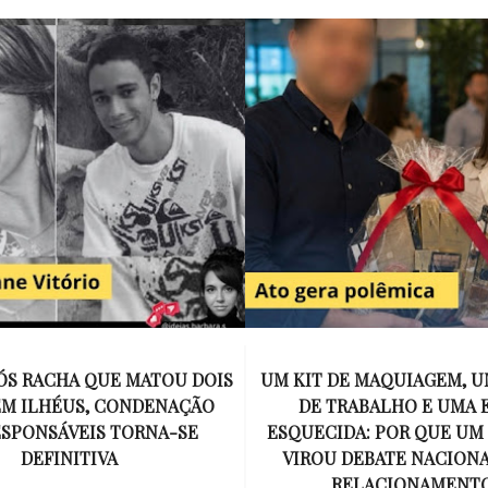
E MAQUIAGEM, UMA COLEGA
APÓS O SUCESSO DE EU
ABALHO E UMA ESPOSA
ENCONTRAR, NETFLIX ANU
A: POR QUE UM PRESENTE
DE MYRON BOLITAR, O P
DEBATE NACIONAL SOBRE
MAIS ICÔNICO DE HARL
ELACIONAMENTOS?