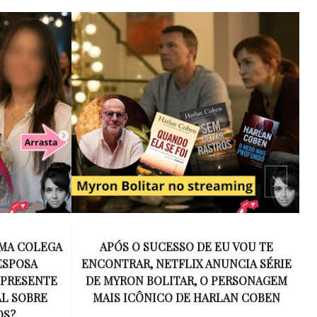
 VOU TE
15 ANOS SEM AMY WINEHOUSE: A VOZ
NCIA SÉRIE
INESQUECÍVEL QUE REVOLUCIONOU A
ERSONAGEM
MÚSICA E SE TORNOU UM SÍMBOLO
AN COBEN
DE UMA GERAÇÃO