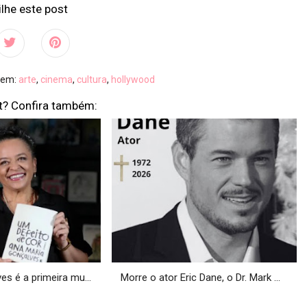
lhe este post
o em:
arte
,
cinema
,
cultura
,
hollywood
t? Confira também:
s é a primeira mu...
Morre o ator Eric Dane, o Dr. Mark ...