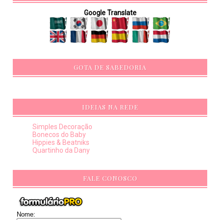
Google Translate
GOTA DE SABEDORIA
IDEIAS NA REDE
Simples Decoração
Bonecos do Baby
Hippies & Beatniks
Quartinho da Dany
FALE CONOSCO
Nome: