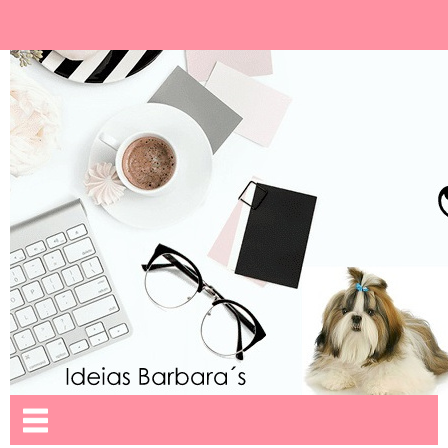
Ideias Barbara´
Nome da aba