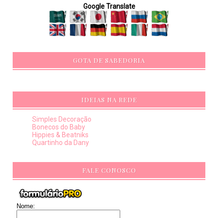
Google Translate
GOTA DE SABEDORIA
IDEIAS NA REDE
Simples Decoração
Bonecos do Baby
Hippies & Beatniks
Quartinho da Dany
FALE CONOSCO
Nome: