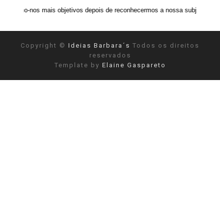
mais objetivos depois de reconhecermos a nossa subjetividade." ANAIS NIN
Copyright ©
Ideias Barbara´s
Todos os direitos
reservados
Template by
Elaine Gaspareto