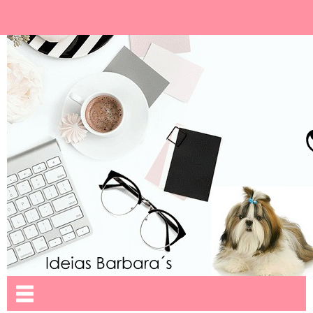
Ideias Barbara´
Nome da aba