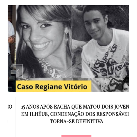
GO
15 ANOS APÓS RACHA QUE MATOU DOIS JOVENS
EM ILHÉUS, CONDENAÇÃO DOS RESPONSÁVEIS
T
O
TORNA-SE DEFINITIVA
U