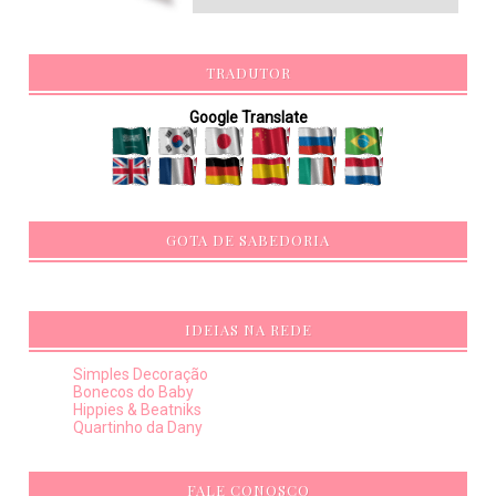
TRADUTOR
Google Translate
GOTA DE SABEDORIA
IDEIAS NA REDE
Simples Decoração
Bonecos do Baby
Hippies & Beatniks
Quartinho da Dany
FALE CONOSCO