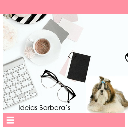
Ideias Barbara´
Nome da aba