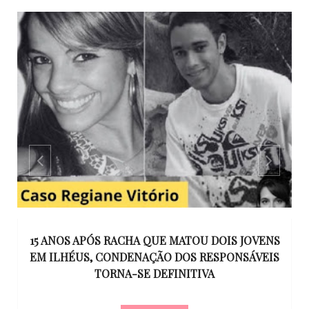
GO
15 ANOS APÓS RACHA QUE MATOU DOIS JOVENS
EM ILHÉUS, CONDENAÇÃO DOS RESPONSÁVEIS
T
O
TORNA-SE DEFINITIVA
U