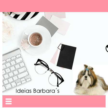
Ideias Barbara´
Nome da aba