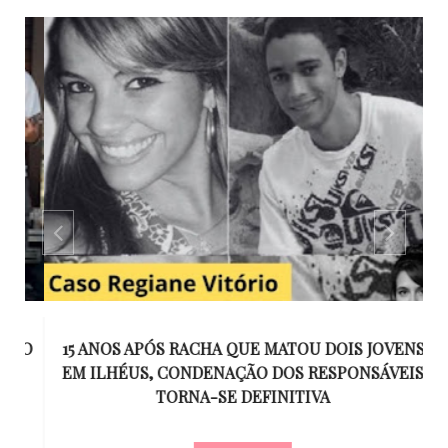
GO
15 ANOS APÓS RACHA QUE MATOU DOIS JOVENS
EM ILHÉUS, CONDENAÇÃO DOS RESPONSÁVEIS
T
O
TORNA-SE DEFINITIVA
U