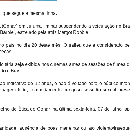
sil que segue a mesma linha.
 (Conar) emitiu uma liminar suspendendo a veiculação no Bra
arbie”, estrelado pela atriz Margot Robbie.
o país no dia 20 deste mês. O trailer, que é considerado p
necas.
citária seja exibida nos cinemas antes de sessões de filmes 
do o Brasil.
ção indicativa de 12 anos, e não é voltado para o público infant
guagem forte, comportamento perigoso, assédio sexual brev
elho de Ética do Conar, na última sexta-feira, 07 de julho, a
anidade, ausência de boas maneiras ou ato violento/insegur