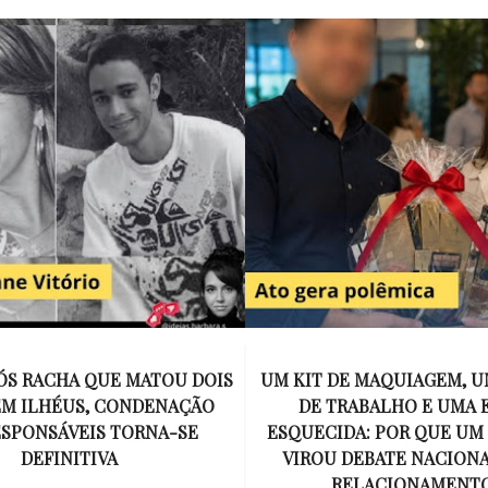
E MAQUIAGEM, UMA COLEGA
APÓS O SUCESSO DE EU
ABALHO E UMA ESPOSA
ENCONTRAR, NETFLIX ANU
A: POR QUE UM PRESENTE
DE MYRON BOLITAR, O P
DEBATE NACIONAL SOBRE
MAIS ICÔNICO DE HARL
ELACIONAMENTOS?