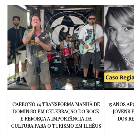
E
15 ANOS APÓS RACHA QUE MATOU DOIS
UM KIT D
K
JOVENS EM ILHÉUS, CONDENAÇÃO
DE TR
DOS RESPONSÁVEIS TORNA-SE
ESQUECID
US
DEFINITIVA
VIROU 
R