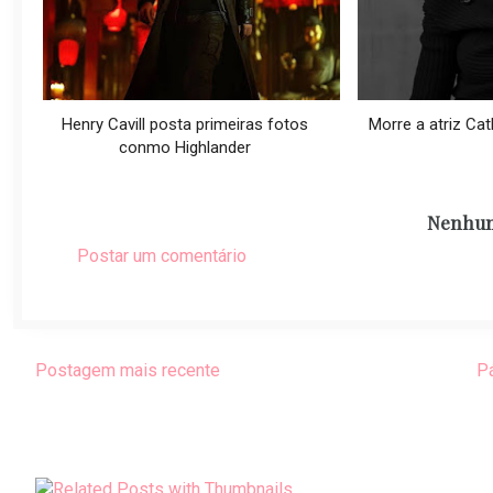
Henry Cavill posta primeiras fotos
Morre a atriz Cath
conmo Highlander
Nenhum
Postar um comentário
Postagem mais recente
Pá