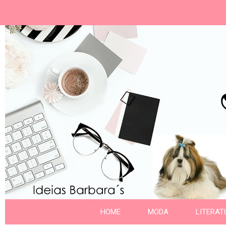
Ideias Barbara´
Nome da aba
HOME
MODA
LITERAT