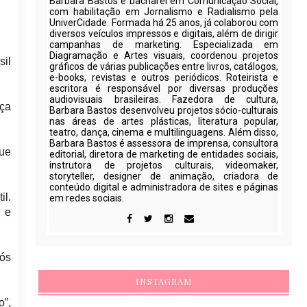
Barbara Bastos é bacharel em Comunicação Social,
com habilitação em Jornalismo e Radialismo pela
UniverCidade. Formada há 25 anos, já colaborou com
diversos veículos impressos e digitais, além de dirigir
campanhas de marketing. Especializada em
Diagramação e Artes visuais, coordenou projetos
sil
gráficos de várias publicações entre livros, catálogos,
e-books, revistas e outros periódicos. Roteirista e
escritora é responsável por diversas produções
audiovisuais brasileiras. Fazedora de cultura,
eça
Barbara Bastos desenvolveu projetos sócio-culturais
nas áreas de artes plásticas, literatura popular,
teatro, dança, cinema e multilinguagens. Além disso,
Barbara Bastos é assessora de imprensa, consultora
que
editorial, diretora de marketing de entidades sociais,
instrutora de projetos culturais, videomaker,
storyteller, designer de animação, criadora de
conteúdo digital e administradora de sites e páginas
il.
em redes sociais.
e e
pós
INSTAGRAM
o”,