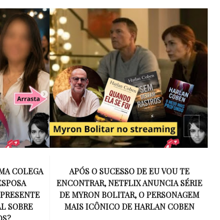
 VOU TE
15 ANOS SEM AMY WINEHOUSE: A VOZ
NCIA SÉRIE
INESQUECÍVEL QUE REVOLUCIONOU A
ERSONAGEM
MÚSICA E SE TORNOU UM SÍMBOLO
AN COBEN
DE UMA GERAÇÃO