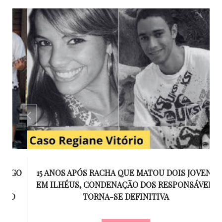
GO
15 ANOS APÓS RACHA QUE MATOU DOIS JOVENS
EM ILHÉUS, CONDENAÇÃO DOS RESPONSÁVEIS
T
O
TORNA-SE DEFINITIVA
U