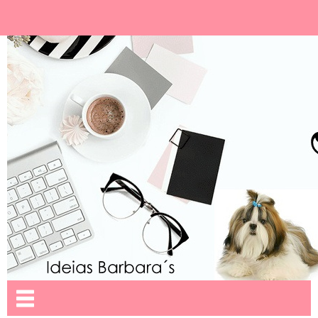
Ideias Barbara´
Nome da aba