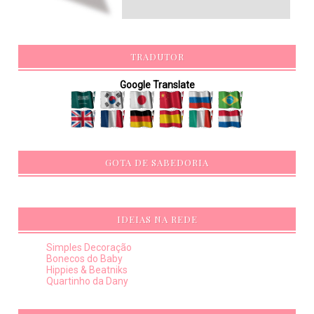
TRADUTOR
Google Translate
GOTA DE SABEDORIA
IDEIAS NA REDE
Simples Decoração
Bonecos do Baby
Hippies & Beatniks
Quartinho da Dany