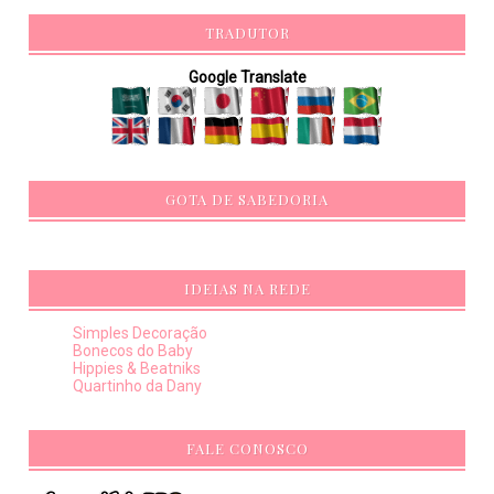
TRADUTOR
Google Translate
GOTA DE SABEDORIA
IDEIAS NA REDE
Simples Decoração
Bonecos do Baby
Hippies & Beatniks
Quartinho da Dany
FALE CONOSCO