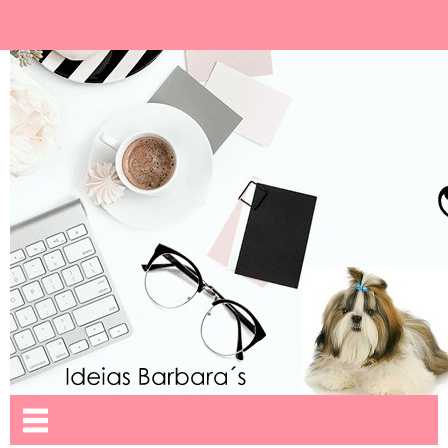
Ideias Barbara´
Nome da aba