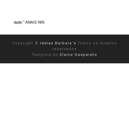
" ANAIS NIN
Copyright ©
Ideias Barbara´s
Todos os direitos
reservados
Template by
Elaine Gaspareto