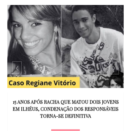
GO
15 ANOS APÓS RACHA QUE MATOU DOIS JOVENS
EM ILHÉUS, CONDENAÇÃO DOS RESPONSÁVEIS
T
O
TORNA-SE DEFINITIVA
U