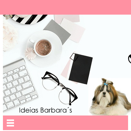
Ideias Barbara´
Nome da aba