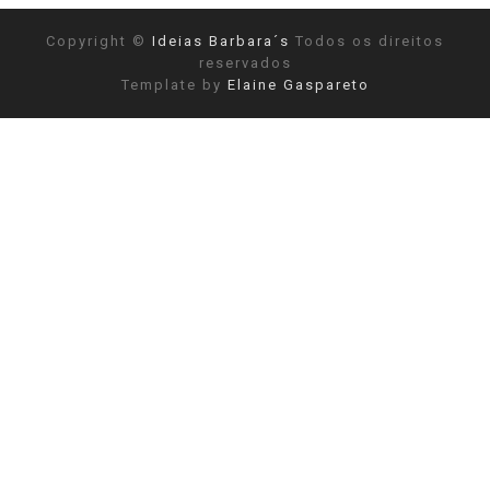
Copyright ©
Ideias Barbara´s
Todos os direitos
reservados
Template by
Elaine Gaspareto