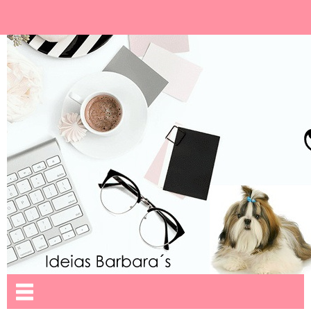
Ideias Barbara´
Nome da aba