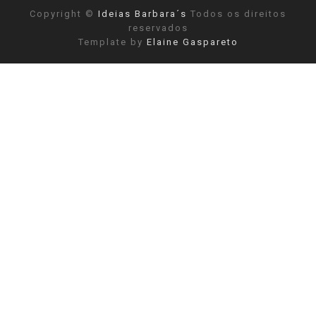
Copyright ©
Ideias Barbara´s
Todos os direitos
reservados
Template by
Elaine Gaspareto