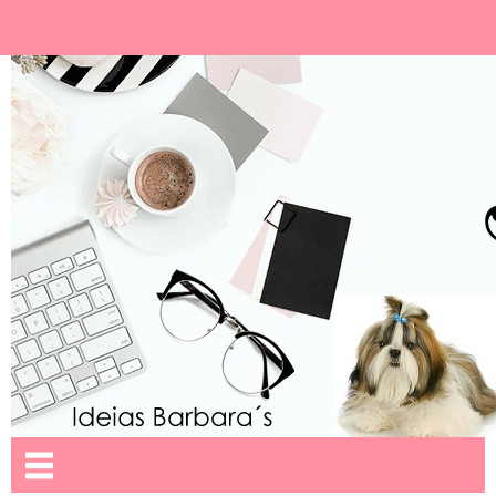
Ideias Barbara´
Nome da aba