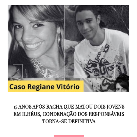
GO
15 ANOS APÓS RACHA QUE MATOU DOIS JOVENS
EM ILHÉUS, CONDENAÇÃO DOS RESPONSÁVEIS
T
O
TORNA-SE DEFINITIVA
U