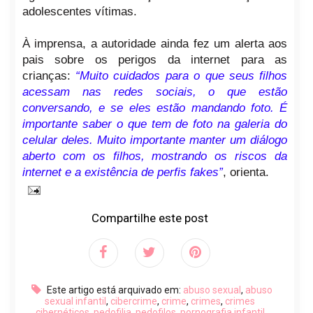
adolescentes vítimas.
À imprensa, a autoridade ainda fez um alerta aos
pais sobre os perigos da internet para as
crianças:
“Muito cuidados para o que seus filhos
acessam nas redes sociais, o que estão
conversando, e se eles estão mandando foto. É
importante saber o que tem de foto na galeria do
celular deles. Muito importante manter um diálogo
aberto com os filhos, mostrando os riscos da
internet e a existência de perfis fakes”
, orienta.
Compartilhe este post
Este artigo está arquivado em:
abuso sexual
,
abuso
sexual infantil
,
cibercrime
,
crime
,
crimes
,
crimes
cibernéticos
,
pedofilia
,
pedofilos
,
pornografia infantil