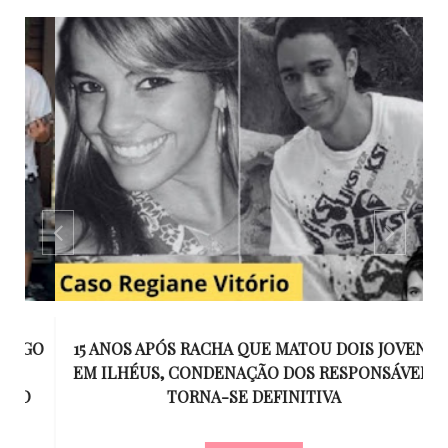
GO
15 ANOS APÓS RACHA QUE MATOU DOIS JOVENS
EM ILHÉUS, CONDENAÇÃO DOS RESPONSÁVEIS
T
O
TORNA-SE DEFINITIVA
U