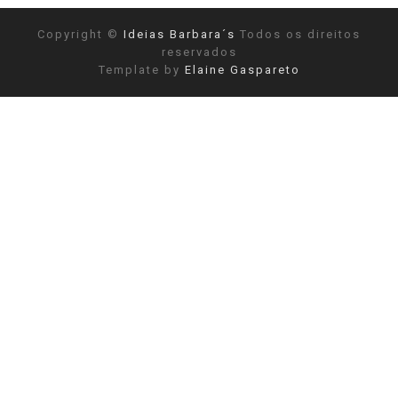
Copyright ©
Ideias Barbara´s
Todos os direitos
reservados
Template by
Elaine Gaspareto