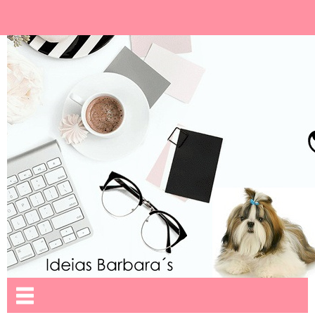
Ideias Barbara´
Nome da aba