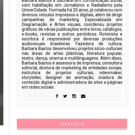
Barbara Bastos é bacharel em Comunicação Social,
com habilitação em Jornalismo e Radialismo pela
UniverCidade. Formada há 25 anos, já colaborou com
diversos veículos impressos e digitais, além de dirigir
campanhas de marketing. Especializada em
Diagramação e Artes visuais, coordenou projetos
gráficos de várias publicações entre livros, catálogos,
e-books, revistas e outros periódicos. Roteirista e
escritora é responsável por diversas produções
audiovisuais brasileiras. Fazedora de cultura,
Barbara Bastos desenvolveu projetos sócio-culturais
nas áreas de artes plásticas, literatura popular,
teatro, dança, cinema e multilinguagens. Além disso,
Barbara Bastos é assessora de imprensa, consultora
editorial, diretora de marketing de entidades sociais,
instrutora de projetos culturais, videomaker,
storyteller, designer de animação, criadora de
conteúdo digital e administradora de sites e páginas
em redes sociais.
INSTAGRAM