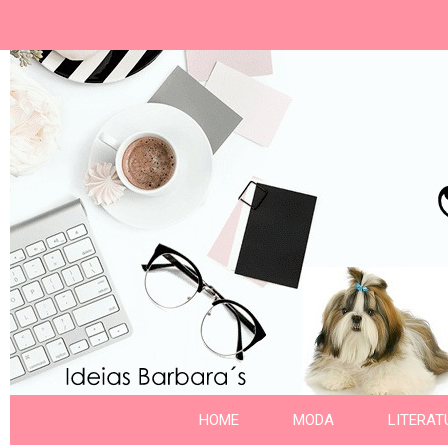
Ideias Barbara´
Nome da aba
HOME
MODA
LITERAT