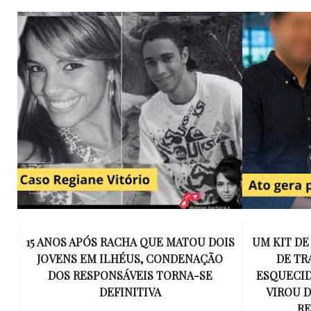
E
15 ANOS APÓS RACHA QUE MATOU DOIS
UM KIT D
K
JOVENS EM ILHÉUS, CONDENAÇÃO
DE TR
DOS RESPONSÁVEIS TORNA-SE
ESQUECID
US
DEFINITIVA
VIROU 
R