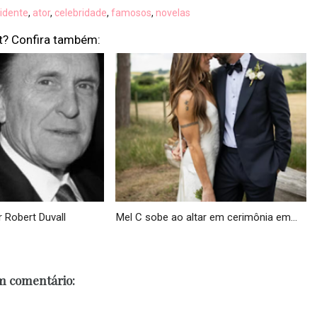
idente
,
ator
,
celebridade
,
famosos
,
novelas
t? Confira também:
 Robert Duvall
Mel C sobe ao altar em cerimônia em...
 comentário: