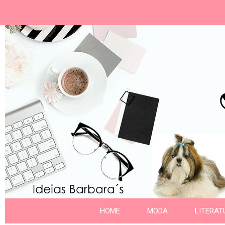
Ideias Barbara´
Nome da aba
HOME
MODA
LITERAT