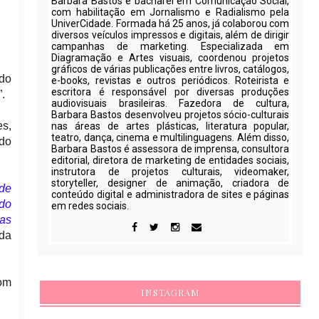
Barbara Bastos é bacharel em Comunicação Social,
com habilitação em Jornalismo e Radialismo pela
UniverCidade. Formada há 25 anos, já colaborou com
diversos veículos impressos e digitais, além de dirigir
campanhas de marketing. Especializada em
Diagramação e Artes visuais, coordenou projetos
gráficos de várias publicações entre livros, catálogos,
do
e-books, revistas e outros periódicos. Roteirista e
escritora é responsável por diversas produções
.
audiovisuais brasileiras. Fazedora de cultura,
Barbara Bastos desenvolveu projetos sócio-culturais
es,
nas áreas de artes plásticas, literatura popular,
teatro, dança, cinema e multilinguagens. Além disso,
 do
Barbara Bastos é assessora de imprensa, consultora
editorial, diretora de marketing de entidades sociais,
instrutora de projetos culturais, videomaker,
storyteller, designer de animação, criadora de
 de
conteúdo digital e administradora de sites e páginas
do
em redes sociais.
sas
 da
com
INSTAGRAM