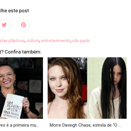
lhe este post
istas plásticos
,
cultura
,
entretenimento
,
são paulo
t? Confira também:
s é a primeira mu...
Morre Daveigh Chase, estrela de “O ...