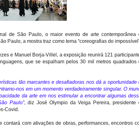
enal de São Paulo, o maior evento de arte contemporânea 
ão Paulo, a mostra traz como tema “coreografias do impossível”
s e Manuel Borja-Villel, a exposição reunirá 121 participant
linguagens, que se espalham pelos 30 mil metros quadrados
rísticas tão marcantes e desafiadoras nos dá a oportunidade
ontramo-nos em um momento verdadeiramente singular. O mun
apacidade da arte em nos estimular a encontrar algumas des
São Paulo”
, diz José Olympio da Veiga Pereira, presidente
ós-Covid.
e contará com ativações de obras, performances, encontros 