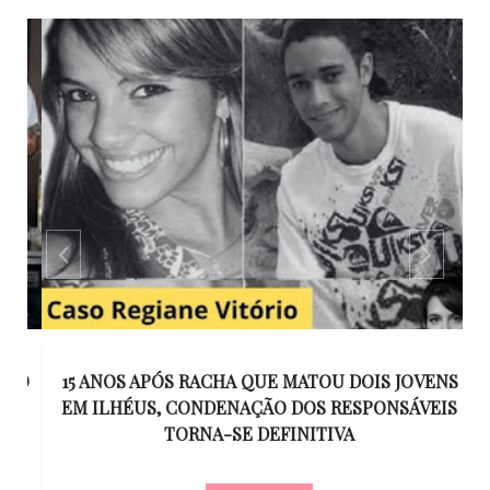
GO
15 ANOS APÓS RACHA QUE MATOU DOIS JOVENS
EM ILHÉUS, CONDENAÇÃO DOS RESPONSÁVEIS
T
O
TORNA-SE DEFINITIVA
U