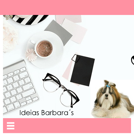
Ideias Barbara´
Nome da aba