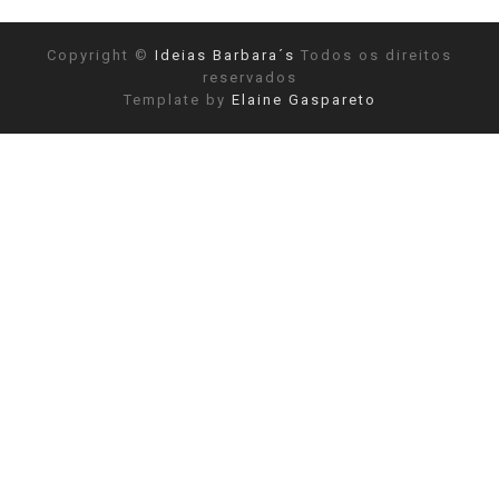
Copyright ©
Ideias Barbara´s
Todos os direitos
reservados
Template by
Elaine Gaspareto