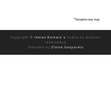
"Tornamo-nos mais objetivos depois de
Copyright ©
Ideias Barbara´s
Todos os direitos
reservados
Template by
Elaine Gaspareto