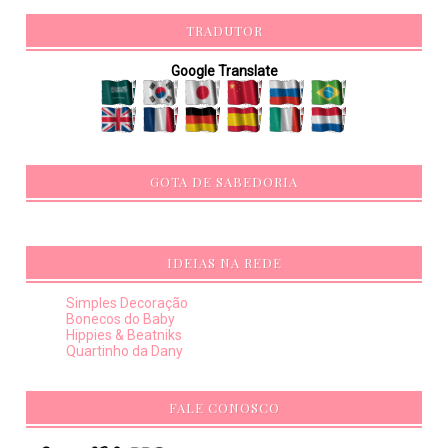
TRADUTOR
Google Translate
GOTA DE SABEDORIA
IDEIAS NA REDE
Simples Decoração
Bonecos do Baby
Hippies & Beatniks
Quartinho da Dany
FALE CONOSCO