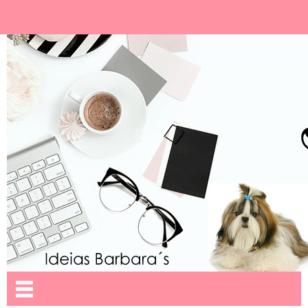
Ideias Barbara´
Nome da aba