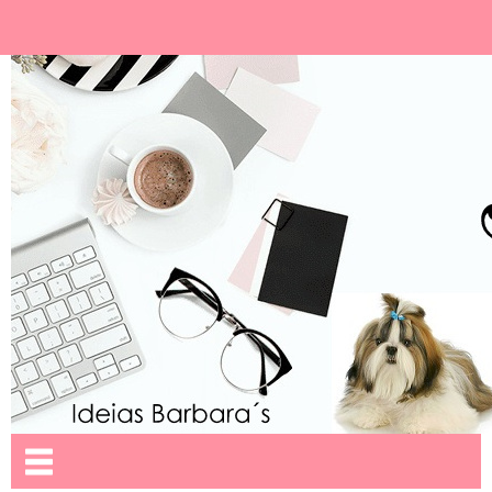
Ideias Barbara´
Nome da aba