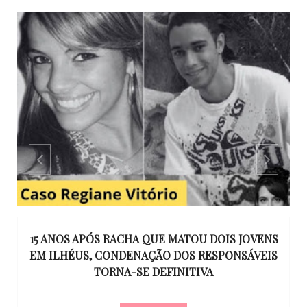
GO
15 ANOS APÓS RACHA QUE MATOU DOIS JOVENS
EM ILHÉUS, CONDENAÇÃO DOS RESPONSÁVEIS
T
O
TORNA-SE DEFINITIVA
U