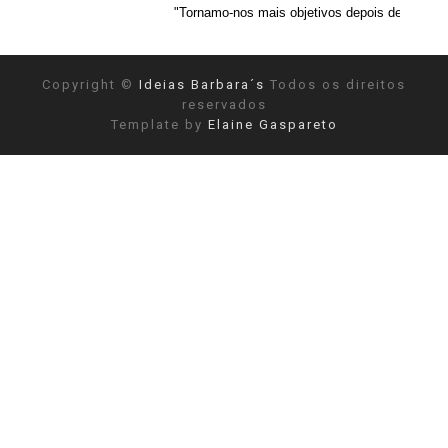
"Tornamo-nos mais objetivos depois de reconhecermos a nossa
Copyright ©
Ideias Barbara´s
Todos os direitos
reservados
Template by
Elaine Gaspareto