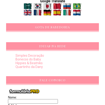
Google Translate
GOTA DE SABEDORIA
IDEIAS NA REDE
Simples Decoração
Bonecos do Baby
Hippies & Beatniks
Quartinho da Dany
FALE CONOSCO
Nome: