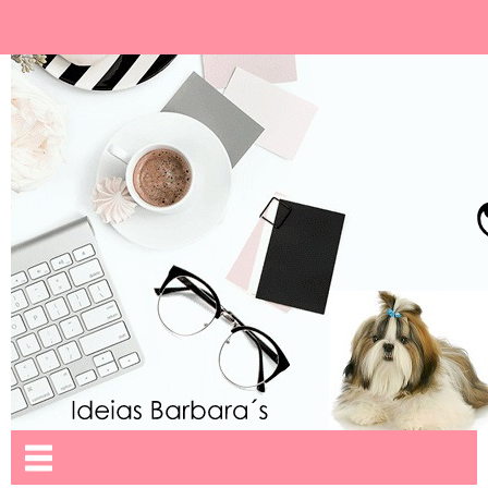
Ideias Barbara´
Nome da aba