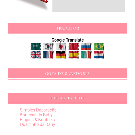
TRADUTOR
Google Translate
GOTA DE SABEDORIA
IDEIAS NA REDE
Simples Decoração
Bonecos do Baby
Hippies & Beatniks
Quartinho da Dany