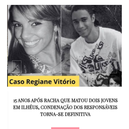
GO
15 ANOS APÓS RACHA QUE MATOU DOIS JOVENS
EM ILHÉUS, CONDENAÇÃO DOS RESPONSÁVEIS
T
O
TORNA-SE DEFINITIVA
U