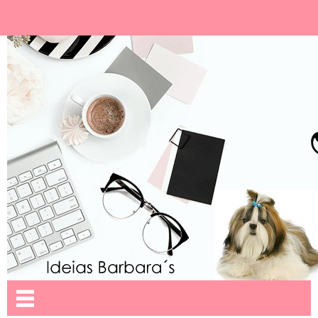
Ideias Barbara´
Nome da aba