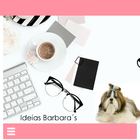
Ideias Barbara´
Nome da aba