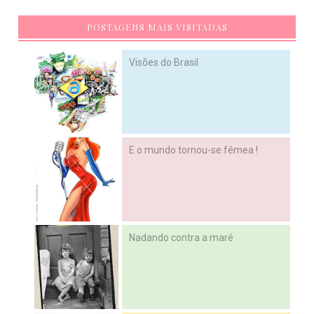
POSTAGENS MAIS VISITADAS
Visões do Brasil
E o mundo tornou-se fêmea !
Nadando contra a maré