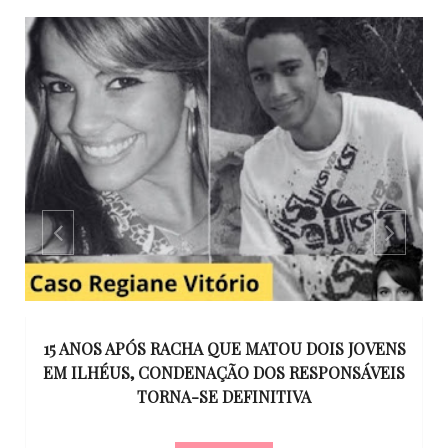
GO
15 ANOS APÓS RACHA QUE MATOU DOIS JOVENS
EM ILHÉUS, CONDENAÇÃO DOS RESPONSÁVEIS
T
O
TORNA-SE DEFINITIVA
U