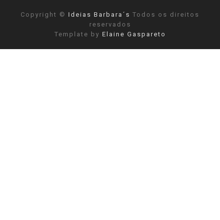
Copyright ©
Ideias Barbara´s
Todos os direitos
reservados
Template by
Elaine Gaspareto