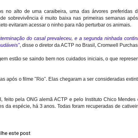
os no alto de uma caraibeira, uma das árvores preferidas 
 de sobrevivência é muito baixa nas primeiras semanas apó
jeto evitaram acessar o ninho para não perturbar os animais.
determinação do casal prevaleceu, e a segunda ninhada conti
saudáveis"
, disse o diretor da ACTP no Brasil, Cromwell Purchas
gem estão se saindo bem nos cuidados iniciais, o que represe
as após o filme "Rio". Elas chegaram a ser consideradas extin
al, feito pela ONG alemã ACTP e pelo Instituto Chico Mendes
es da espécie, há 3 anos. Todas foram recuperadas de cativei
lhe este post