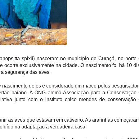
yanopsitta spixii) nasceram no município de Curaçá, no norte
ue ocorre exclusivamente na cidade. O nascimento foi há 10 di
r a segurança das aves.
 O nascimento deles é considerado um marco pelos pesquisado
 sertão baiano. A ONG alemã Associação para a Conservação
ativa junto com o instituto chico mendes de conservação 
unir as aves que estavam em cativeiro. As ararinhas começara
voluído na adaptação à verdadeira casa.