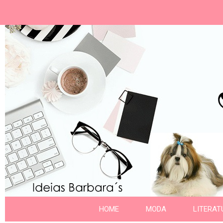
Ideias Barbara´
Nome da aba
HOME
MODA
LITERAT