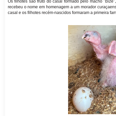
Os filhotes são fruto do casal formado pelo macho "Bizé"
recebeu o nome em homenagem a um morador curaçaense
casal e os filhotes recém-nascidos formaram a primeira famí