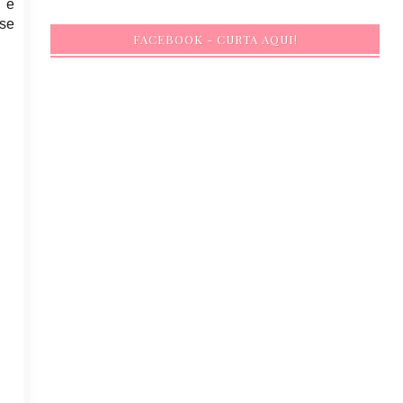
, e
se
FACEBOOK - CURTA AQUI!