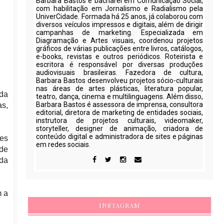
Barbara Bastos é bacharel em Comunicação Social,
com habilitação em Jornalismo e Radialismo pela
UniverCidade. Formada há 25 anos, já colaborou com
diversos veículos impressos e digitais, além de dirigir
campanhas de marketing. Especializada em
Diagramação e Artes visuais, coordenou projetos
gráficos de várias publicações entre livros, catálogos,
e-books, revistas e outros periódicos. Roteirista e
escritora é responsável por diversas produções
audiovisuais brasileiras. Fazedora de cultura,
Barbara Bastos desenvolveu projetos sócio-culturais
nas áreas de artes plásticas, literatura popular,
 da
teatro, dança, cinema e multilinguagens. Além disso,
Barbara Bastos é assessora de imprensa, consultora
as,
editorial, diretora de marketing de entidades sociais,
instrutora de projetos culturais, videomaker,
storyteller, designer de animação, criadora de
conteúdo digital e administradora de sites e páginas
res
em redes sociais.
 de
da
m a
INSTAGRAM