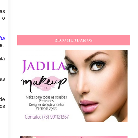
das
s o
nha
RECOMENDAMOS
e.
nta
tas
 de
ros