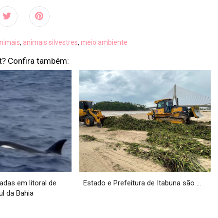
nimais
,
animais silvestres
,
meio ambiente
t? Confira também:
adas em litoral de
Estado e Prefeitura de Itabuna são ...
ul da Bahia