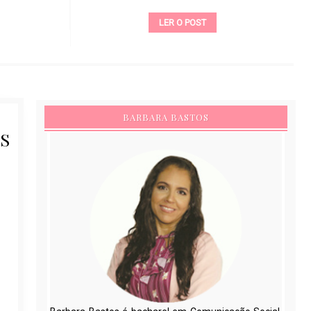
LER O POST
BARBARA BASTOS
S