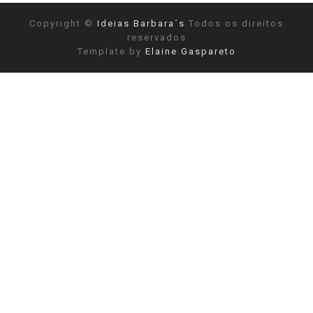
Copyright ©
Ideias Barbara´s
Todos os direitos
reservados
Template by
Elaine Gaspareto