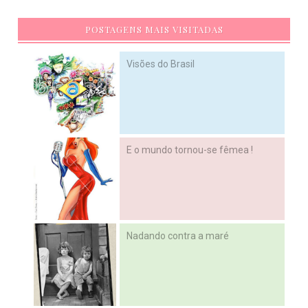
POSTAGENS MAIS VISITADAS
Visões do Brasil
E o mundo tornou-se fêmea !
Nadando contra a maré