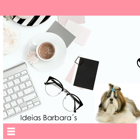
Ideias Barbara´
Nome da aba