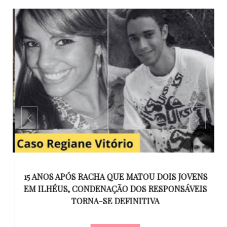
GO
15 ANOS APÓS RACHA QUE MATOU DOIS JOVENS
EM ILHÉUS, CONDENAÇÃO DOS RESPONSÁVEIS
T
O
TORNA-SE DEFINITIVA
U