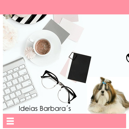
Ideias Barbara´
Nome da aba