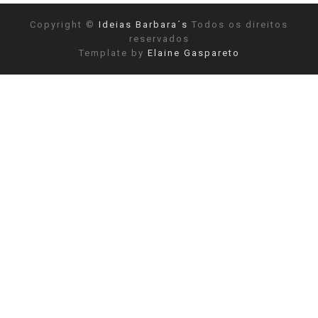
Copyright ©
Ideias Barbara´s
Todos os direitos
reservados
Template by
Elaine Gaspareto