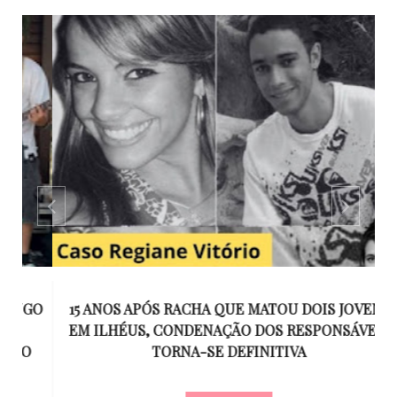
GO
15 ANOS APÓS RACHA QUE MATOU DOIS JOVENS
EM ILHÉUS, CONDENAÇÃO DOS RESPONSÁVEIS
T
O
TORNA-SE DEFINITIVA
U