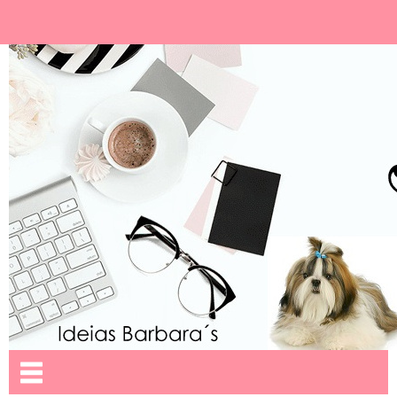
Ideias Barbara´
Nome da aba