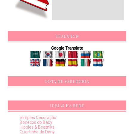
TRADUTOR
Google Translate
GOTA DE SABEDORIA
IDEIAS NA REDE
Simples Decoração
Bonecos do Baby
Hippies & Beatniks
Quartinho da Dany