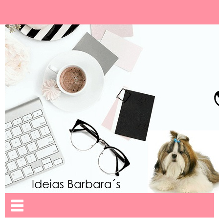
Ideias Barbara´
Nome da aba