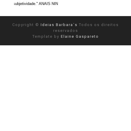
ade." ANAIS NIN
Copyright ©
Ideias Barbara´s
Todos os direitos
reservados
Template by
Elaine Gaspareto