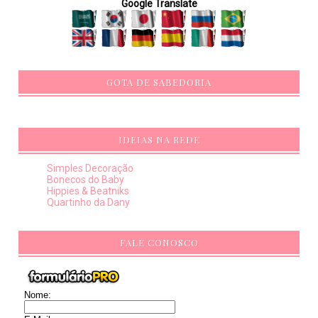
Google Translate
GOTA DE SABEDORIA
IDEIAS NA REDE
Simples Decoração
Bonecos do Baby
Hippies & Beatniks
Quartinho da Dany
FALE CONOSCO
Nome: