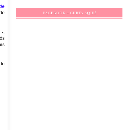
 de
ado
FACEBOOK - CURTA AQUI!
a a
pós
ais
odo