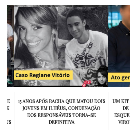
E
15 ANOS APÓS RACHA QUE MATOU DOIS
UM KIT D
K
JOVENS EM ILHÉUS, CONDENAÇÃO
DE TR
DOS RESPONSÁVEIS TORNA-SE
ESQUECID
US
DEFINITIVA
VIROU 
R