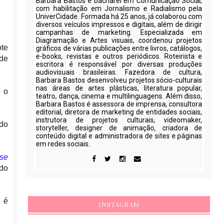
Barbara Bastos é bacharel em Comunicação Social,
com habilitação em Jornalismo e Radialismo pela
UniverCidade. Formada há 25 anos, já colaborou com
diversos veículos impressos e digitais, além de dirigir
campanhas de marketing. Especializada em
Diagramação e Artes visuais, coordenou projetos
ote
gráficos de várias publicações entre livros, catálogos,
e-books, revistas e outros periódicos. Roteirista e
 de
escritora é responsável por diversas produções
audiovisuais brasileiras. Fazedora de cultura,
Barbara Bastos desenvolveu projetos sócio-culturais
nas áreas de artes plásticas, literatura popular,
e o
teatro, dança, cinema e multilinguagens. Além disso,
Barbara Bastos é assessora de imprensa, consultora
editorial, diretora de marketing de entidades sociais,
instrutora de projetos culturais, videomaker,
 do
storyteller, designer de animação, criadora de
conteúdo digital e administradora de sites e páginas
em redes sociais.
sse
ado
e é
INSTAGRAM