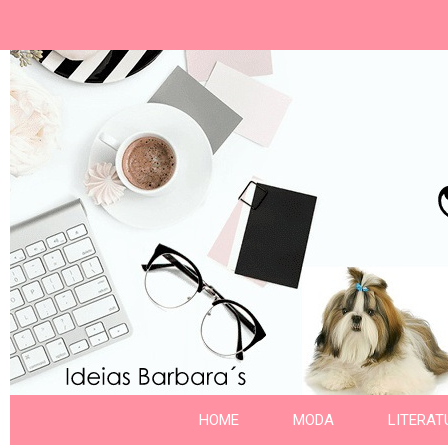
Ideias Barbara´
Nome da aba
HOME
MODA
LITERAT