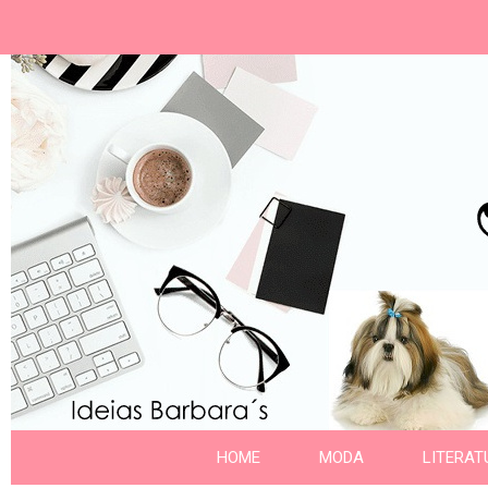
Ideias Barbara´
Nome da aba
HOME
MODA
LITERAT