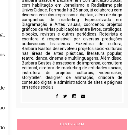
Barbara Bastos é bacharel em Comunicação Social,
com habilitação em Jornalismo e Radialismo pela
UniverCidade. Formada há 25 anos, já colaborou com
diversos veículos impressos e digitais, além de dirigir
campanhas de marketing. Especializada em
Diagramação e Artes visuais, coordenou projetos
gráficos de várias publicações entre livros, catálogos,
e-books, revistas e outros periódicos. Roteirista e
hã,
escritora é responsável por diversas produções
audiovisuais brasileiras. Fazedora de cultura,
Barbara Bastos desenvolveu projetos sócio-culturais
nas áreas de artes plásticas, literatura popular,
os
teatro, dança, cinema e multilinguagens. Além disso,
Barbara Bastos é assessora de imprensa, consultora
editorial, diretora de marketing de entidades sociais,
instrutora de projetos culturais, videomaker,
storyteller, designer de animação, criadora de
conteúdo digital e administradora de sites e páginas
em redes sociais.
 de
 ao
INSTAGRAM
 do