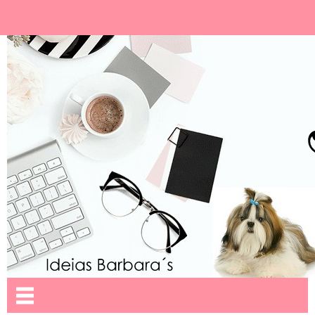
Ideias Barbara´
Nome da aba